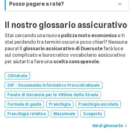
assicurazione via email o app istantaneamente
Posso pagare a rate?
dei costi.
la CU che trovi sul tuo attestato di rischio.
dopo l'acquisto.
Sì! Il pagamento a rate è previsto sia da alcune
Il nostro glossario assicurativo
compagnie assicurative sia da Facile.it! Infatti per
alcune polizze è possibile
pagare in tre rate con
Stai cercando una nuova
polizza moto economica
e ti
PayPal
.
stai perdendo tra termini oscuri e poco chiari? Nessuna
paura! Il
glossario assicurativo di Dueruote
farà luce
sul complicato e burocratico vocabolario assicurativo
per aiutarti a fare una
scelta consapevole.
Cilindrata
DIP - Documento Informativo Precontrattuale
Fondo di Garanzia per le Vittime della Strada
Formula di guida
Franchigia
Franchigia assoluta
Franchigia relativa
Massimale
Scoperto
Vai al glossario