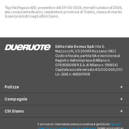
*Aprilia Pegaso 650, preventivo del 29-03-2026, immatricolata nel 2006,
età conducente 46 anni, residente in provincia di Trento, classe di merito
1x senza sinistri negli ultimi 5 anni.
Editoriale Domus SpA
| Via G.
Mazzocchi, 1/3 20089 Rozzano (Mi) |
Codice fiscale, partita IVA e iscrizione al
Registro delle Imprese di Milano n.
07835550158 R.E.A. di Milano n. 1186124 |
Capitale sociale versato € 5.000.000,00 |
Lic. SIAE n. 4653/I/908
Polizze
Compagnie
Furto incendio
Chi Siamo
Assistenza stradale
Allianz Direct
Infortuni conducente
Prima Assicurazioni
Il servizio di intermediazione assicurativa è gestito da
Facile.it
Guide
Broker di assicurazioni S.p.A. con socio unico
, broker assicurativo