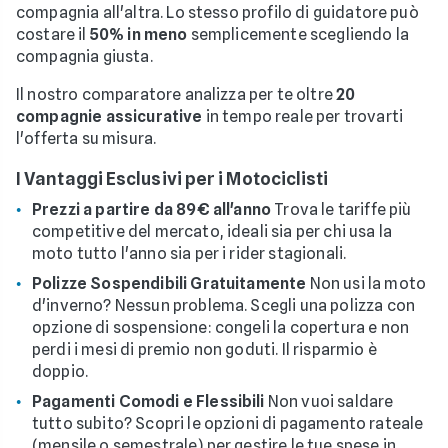
compagnia all'altra. Lo stesso profilo di guidatore può
costare il
50% in meno
semplicemente scegliendo la
compagnia giusta.
Il nostro comparatore analizza per te oltre
20
compagnie assicurative
in tempo reale per trovarti
l'offerta su misura.
I Vantaggi Esclusivi per i Motociclisti
Prezzi a partire da 89€ all'anno
Trova le tariffe più
competitive del mercato, ideali sia per chi usa la
moto tutto l'anno sia per i rider stagionali.
Polizze Sospendibili Gratuitamente
Non usi la moto
d'inverno? Nessun problema. Scegli una polizza con
opzione di sospensione: congeli la copertura e non
perdi i mesi di premio non goduti. Il risparmio è
doppio.
Pagamenti Comodi e Flessibili
Non vuoi saldare
tutto subito? Scopri le opzioni di pagamento rateale
(mensile o semestrale) per gestire le tue spese in