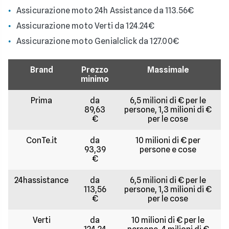
Assicurazione moto 24h Assistance da 113.56€
Assicurazione moto Verti da 124.24€
Assicurazione moto Genialclick da 127.00€
Brand
Prezzo
Massimale
minimo
Prima
da
6,5 milioni di € per le
89,63
persone, 1,3 milioni di €
€
per le cose
ConTe.it
da
10 milioni di € per
93,39
persone e cose
€
24hassistance
da
6,5 milioni di € per le
113,56
persone, 1,3 milioni di €
€
per le cose
Verti
da
10 milioni di € per le