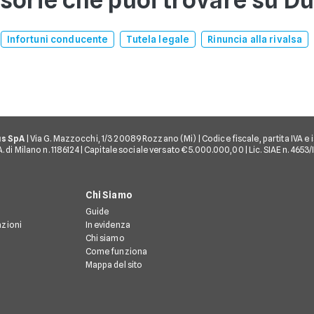
Infortuni conducente
Tutela legale
Rinuncia alla rivalsa
us SpA
| Via G. Mazzocchi, 1/3 20089 Rozzano (Mi) | Codice fiscale, partita IVA e i
 di Milano n. 1186124 | Capitale sociale versato € 5.000.000,00 | Lic. SIAE n. 4653
Chi Siamo
Guide
azioni
In evidenza
Chi siamo
Come funziona
Mappa del sito