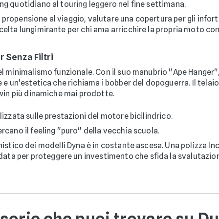
g quotidiano al touring leggero nel fine settimana.
propensione al viaggio, valutare una copertura per gli infor
celta lungimirante per chi ama arricchire la propria moto con
 Senza Filtri
l minimalismo funzionale. Con il suo manubrio "Ape Hanger", l
 e un'estetica che richiama i bobber del dopoguerra. Il telai
win più dinamiche mai prodotte.
lizzata sulle prestazioni del motore bicilindrico.
cano il feeling "puro" della vecchia scuola.
onistico dei modelli Dyna è in costante ascesa. Una polizza In
ta per proteggere un investimento che sfida la svalutazio
sorie che puoi trovare su D