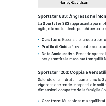
Harley-Davidson
Sportster 883: L'Ingresso nel M
La
Sportster 883
rappresenta per molt
agile, è la moto ideale per chi cerca lo 
Carattere:
Essenziale, cruda e perfe
Profilo di Guida:
Prevalentemente urb
Nota Assicurativa:
Essendo spesso la
per garantire la massima tranquillità
Sportster 1200: Coppia e Versatil
Salendo di cilindrata incontriamo la
Sp
vigorosa che rende i sorpassi e le sali
dimensioni compatte della famiglia Sp
Carattere:
Muscolosa ma equilibrata,