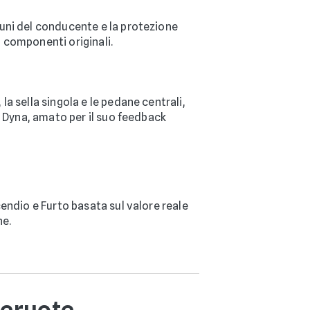
tuni del conducente e la protezione
 componenti originali.
a sella singola e le pedane centrali,
o Dyna, amato per il suo feedback
cendio e Furto basata sul valore reale
ne.
ueruote