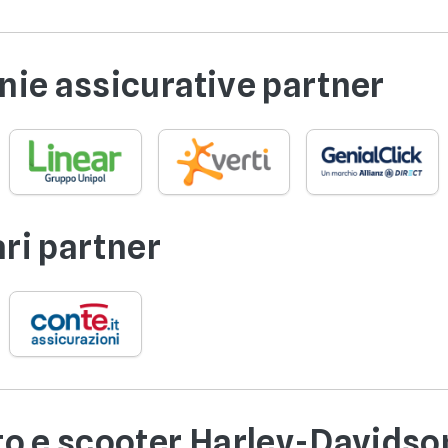
ie assicurative partner
ari partner
to e scooter Harley-Davidso