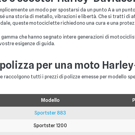
plicemente un modo per spostarsi da un punto A a un punto 
una storia di metallo, vibrazioni e libertà. Che si tratti di af
adale, queste motociclette richiedono una cura e una protezi
la gamma che hanno segnato intere generazioni di motociclisti,
vostre esigenze di guida.
 polizza per una moto Harle
te raccolgono tutti i prezzi di polizze emesse per modello spe
Modello
P
Sportster 883
Sportster 1200