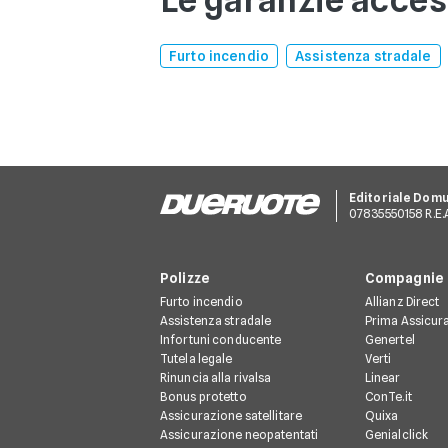
Furto incendio
Assistenza stradale
Editoriale Dom
07835550158 R.E.A.
Polizze
Compagnie
Furto incendio
Allianz Direct
Assistenza stradale
Prima Assicur
Infortuni conducente
Genertel
Tutela legale
Verti
Rinuncia alla rivalsa
Linear
Bonus protetto
ConTe.it
Assicurazione satellitare
Quixa
Assicurazione neopatentati
Genialclick