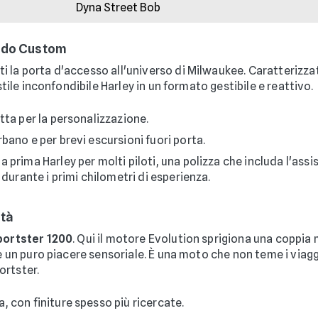
Dyna Street Bob
ondo Custom
i la porta d'accesso all'universo di Milwaukee. Caratterizzat
stile inconfondibile Harley in un formato gestibile e reattivo.
tta per la personalizzazione.
ano e per brevi escursioni fuori porta.
 prima Harley per molti piloti, una polizza che includa l'as
 durante i primi chilometri di esperienza.
ità
ortster 1200
. Qui il motore Evolution sprigiona una coppia
te un puro piacere sensoriale. È una moto che non teme i viag
ortster.
 con finiture spesso più ricercate.