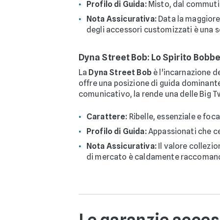
Profilo di Guida:
Misto, dal commutin
Nota Assicurativa:
Data la maggiore 
degli accessori customizzati è una s
Dyna Street Bob: Lo Spirito Bobber
La
Dyna Street Bob
è l'incarnazione de
offre una posizione di guida dominante
comunicativo, la rende una delle Big T
Carattere:
Ribelle, essenziale e foca
Profilo di Guida:
Appassionati che cer
Nota Assicurativa:
Il valore collezi
di mercato è caldamente raccomanda
Le garanzie acces