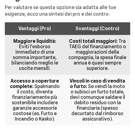
Per valutare se questa opzione sia adatta alle tue
esigenze, ecco una sintesi dei pro e dei contro:
Vantaggi (Pro)
Svantaggi (Contro)
Maggiore liquidità:
Costi totali maggiori:
Tra
Eviti l'esborso
TAEG del finanziamento o
immediato di una
maggiorazioni della
somma importante,
compagnia, la spesa finale
bilanciando meglio le
annua è quasi sempre
uscite mensili.
superiore.
Accesso a coperture
Vincoli in caso di vendita
complete:
Spalmando
o furto:
Se vendi la moto
il costo, diventa
o subisci un furto totale,
finanziariamente più
devi comunque saldare il
sostenibile includere
debito residuo con la
garanzie accessorie
finanziaria (spesso
costose (es. Furto e
decurtato dal rimborso
Incendio o Kasko).
assicurativo).