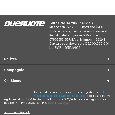
metodi di pagamento
tua compagnia assicurativa
per tutelare i tuoi ri
e rispettare le disposizioni
la tua patente.
di legge.
Editoriale Domus SpA
| Via G.
Mazzocchi, 1/3 20089 Rozzano (Mi) |
Codice fiscale, partita IVA e iscrizione al
Registro delle Imprese di Milano n.
07835550158 R.E.A. di Milano n. 1186124 |
Capitale sociale versato € 5.000.000,00 |
Lic. SIAE n. 4653/I/908
Polizze
Compagnie
Furto incendio
Chi Siamo
Assistenza stradale
Allianz Direct
Infortuni conducente
Prima Assicurazioni
Il servizio di intermediazione assicurativa è gestito da
Facile.it
Guide
Broker di assicurazioni S.p.A. con socio unico
, broker assicurativo
Tutela legale
regolamentato dall'IVASS ed iscritto al RUI in data 13/02/2014 con numero registrazione
Genertel
In evidenza
B000480264 • P.IVA 08007250965 • PEC
Rinuncia alla rivalsa
Verti
Chi siamo
Tutti i Diritti Riservati
Bonus protetto