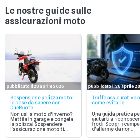
tradizionale, il rimborso delle rate avviene tramite
addebito diretto sul conto corrente bancario o
Le nostre guide sulle
postale (procedura SEPA Direct Debit). È
assicurazioni moto
sufficiente fornire il proprio IBAN.
pubblicato il 28 aprile 2026
pubblicato il 28 aprile 2
Sospensione polizza moto:
Truffe assicurative o
le cose da sapere con
come evitarle
DueRuote
Una guida pratica pe
Non usi la moto d'inverno?
aiutarti a riconoscer
Mettila in garage e congela
frodi. Scopri i campa
la polizza! Sospendere
d'allarme da non
l'assicurazione moto ti
sottovalutare, i cont
aiuta a risparmiare e restare
ufficiali da effettuare
comunque coperto dalla