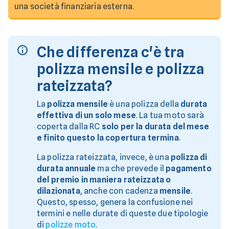
una società finanziaria esterna.
Che differenza c'è tra
polizza mensile e polizza
rateizzata?
La
polizza mensile
è una polizza della
durata
effettiva di un solo mese
. La tua moto sarà
coperta dalla RC
solo per la durata del mese
e finito questo la copertura termina
.
La polizza rateizzata, invece, è una
polizza di
durata annuale
ma che prevede il
pagamento
del premio in maniera rateizzata o
dilazionata
, anche con cadenza
mensile
.
Questo, spesso, genera la confusione nei
termini e nelle durate di queste due tipologie
di
polizze moto
.