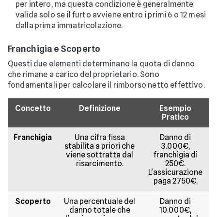
per intero, ma questa condizione è generalmente
valida solo se il furto avviene entro i primi 6 o 12 mesi
dalla prima immatricolazione.
Franchigia e Scoperto
Questi due elementi determinano la quota di danno
che rimane a carico del proprietario. Sono
fondamentali per calcolare il rimborso netto effettivo.
Concetto
Definizione
Esempio
Pratico
Franchigia
Una cifra fissa
Danno di
stabilita a priori che
3.000€,
viene sottratta dal
franchigia di
risarcimento.
250€.
L'assicurazione
paga 2.750€.
Scoperto
Una percentuale del
Danno di
danno totale che
10.000€,