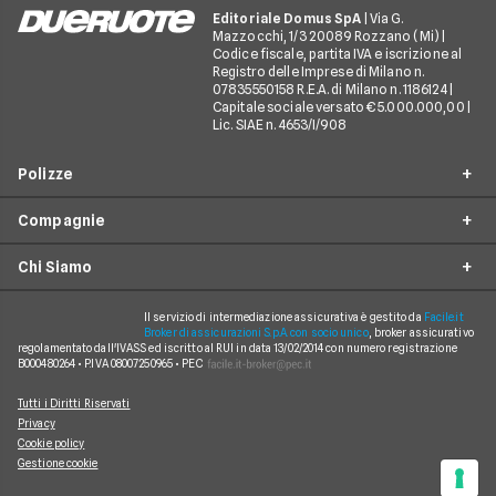
Altre polizze offrono sconti se installi un antifurto
Editoriale Domus SpA
| Via G.
satellitare, ma ti obbligano a mantenerlo attivo: se
Mazzocchi, 1/3 20089 Rozzano (Mi) |
la moto viene rubata e il dispositivo risulta spento
Codice fiscale, partita IVA e iscrizione al
Registro delle Imprese di Milano n.
per colpa tua, il risarcimento potrebbe essere a
07835550158 R.E.A. di Milano n. 1186124 |
rischio. È sempre essenziale leggere le condizioni
Capitale sociale versato € 5.000.000,00 |
(Fascicolo Informativo) del proprio contratto.
Lic. SIAE n. 4653/I/908
Polizze
Compagnie
Furto incendio
Chi Siamo
Assistenza stradale
Allianz Direct
Infortuni conducente
Prima Assicurazioni
Il servizio di intermediazione assicurativa è gestito da
Facile.it
Guide
Broker di assicurazioni S.p.A. con socio unico
, broker assicurativo
Tutela legale
regolamentato dall'IVASS ed iscritto al RUI in data 13/02/2014 con numero registrazione
Genertel
In evidenza
B000480264 • P.IVA 08007250965 • PEC
Rinuncia alla rivalsa
Verti
Chi siamo
Tutti i Diritti Riservati
Bonus protetto
Linear
Privacy
Come funziona
Cookie policy
Assicurazione satellitare
ConTe.it
Gestione cookie
Mappa del sito
Assicurazione neopatentati
Quixa