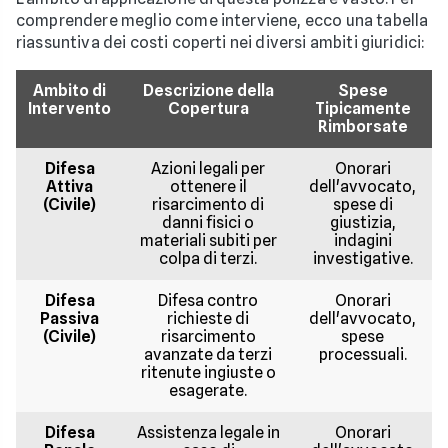
comprendere meglio come interviene, ecco una tabella
riassuntiva dei costi coperti nei diversi ambiti giuridici:
Ambito di
Descrizione della
Spese
Intervento
Copertura
Tipicamente
Rimborsate
Difesa
Azioni legali per
Onorari
Attiva
ottenere il
dell'avvocato,
(Civile)
risarcimento di
spese di
danni fisici o
giustizia,
materiali subiti per
indagini
colpa di terzi.
investigative.
Difesa
Difesa contro
Onorari
Passiva
richieste di
dell'avvocato,
(Civile)
risarcimento
spese
avanzate da terzi
processuali.
ritenute ingiuste o
esagerate.
Difesa
Assistenza legale in
Onorari