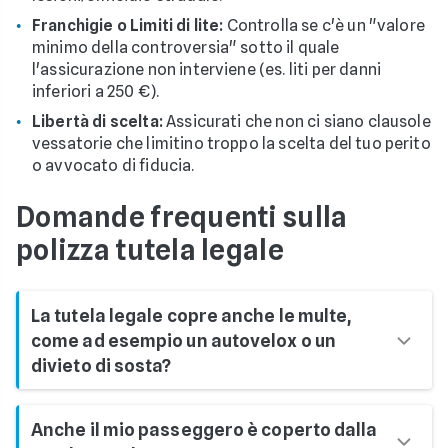
Franchigie o Limiti di lite:
Controlla se c'è un "valore
minimo della controversia" sotto il quale
l'assicurazione non interviene (es. liti per danni
inferiori a 250 €).
Libertà di scelta:
Assicurati che non ci siano clausole
vessatorie che limitino troppo la scelta del tuo perito
o avvocato di fiducia.
Domande frequenti sulla
polizza tutela legale
La tutela legale copre anche le multe,
come ad esempio un autovelox o un
divieto di sosta?
No.
Le sanzioni amministrative per normali
Anche il mio passeggero è coperto dalla
violazioni del Codice della Strada (e i relativi