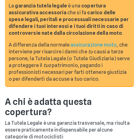
La
garanzia tutela legale
è una
copertura
assicurativa accessoria
che si fa
carico delle
spese legali, peritali e processuali necessarie per
difendere i tuoi interessi e i tuoi diritti in caso di
controversie nate dalla circolazione della moto
.
A differenza della normale
assicurazione moto
, che
interviene per risarcire i danni che
tu
causi a terze
persone, la Tutela Legale (o Tutela Giudiziaria) serve
a proteggere il
tuo
patrimonio, pagando i
professionisti necessari per farti ottenere giustizia
o per difenderti da accuse a tuo carico.
A chi è adatta questa
copertura?
La Tutela Legale è una garanzia trasversale, ma risulta
essere praticamente indispensabile per alcune
categorie di motociclisti: