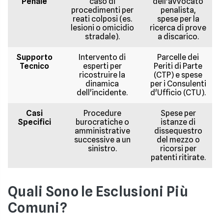
Penale
caso di
dell'avvocato
procedimenti per
penalista,
reati colposi (es.
spese per la
lesioni o omicidio
ricerca di prove
stradale).
a discarico.
Supporto
Intervento di
Parcelle dei
Tecnico
esperti per
Periti di Parte
ricostruire la
(CTP) e spese
dinamica
per i Consulenti
dell'incidente.
d'Ufficio (CTU).
Casi
Procedure
Spese per
Specifici
burocratiche o
istanze di
amministrative
dissequestro
successive a un
del mezzo o
sinistro.
ricorsi per
patenti ritirate.
Quali Sono le Esclusioni Più
Comuni?