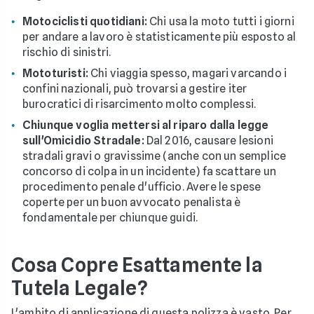
Motociclisti quotidiani:
Chi usa la moto tutti i giorni
per andare a lavoro è statisticamente più esposto al
rischio di sinistri.
Mototuristi:
Chi viaggia spesso, magari varcando i
confini nazionali, può trovarsi a gestire iter
burocratici di risarcimento molto complessi.
Chiunque voglia mettersi al riparo dalla legge
sull'Omicidio Stradale:
Dal 2016, causare lesioni
stradali gravi o gravissime (anche con un semplice
concorso di colpa in un incidente) fa scattare un
procedimento penale d'ufficio. Avere le spese
coperte per un buon avvocato penalista è
fondamentale per chiunque guidi.
Cosa Copre Esattamente la
Tutela Legale?
L'ambito di applicazione di questa polizza è vasto. Per