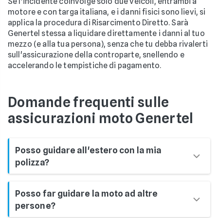
Se l'incidente coinvolge solo due veicoli, entrambi a
motore e con targa italiana, e i danni fisici sono lievi, si
applica la procedura di Risarcimento Diretto. Sarà
Genertel stessa a liquidare direttamente i danni al tuo
mezzo (e alla tua persona), senza che tu debba rivalerti
sull'assicurazione della controparte, snellendo e
accelerando le tempistiche di pagamento.
Domande frequenti sulle
assicurazioni moto Genertel
Posso guidare all'estero con la mia
polizza?
Assolutamente sì
. La RC Moto Genertel è valida in
Posso far guidare la moto ad altre
tutti gli Stati dell'Unione Europea e in quelli
persone?
indicati sulla "Carta Verde" (il certificato