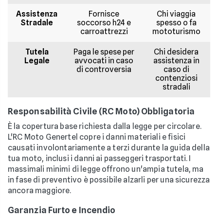
Assistenza
Fornisce
Chi viaggia
Stradale
soccorso h24 e
spesso o fa
carroattrezzi
mototurismo
Tutela
Paga le spese per
Chi desidera
Legale
avvocati in caso
assistenza in
di controversia
caso di
contenziosi
stradali
Responsabilità Civile (RC Moto) Obbligatoria
È la copertura base richiesta dalla legge per circolare.
L'RC Moto Genertel copre i danni materiali e fisici
causati involontariamente a terzi durante la guida della
tua moto, inclusi i danni ai passeggeri trasportati. I
massimali minimi di legge offrono un'ampia tutela, ma
in fase di preventivo è possibile alzarli per una sicurezza
ancora maggiore.
Garanzia Furto e Incendio