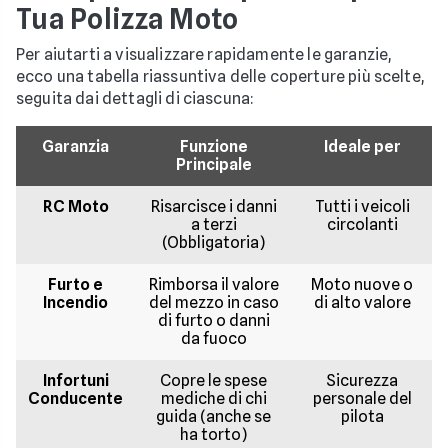
Tua Polizza Moto
Per aiutarti a visualizzare rapidamente le garanzie,
ecco una tabella riassuntiva delle coperture più scelte,
seguita dai dettagli di ciascuna:
Garanzia
Funzione
Ideale per
Principale
RC Moto
Risarcisce i danni
Tutti i veicoli
a terzi
circolanti
(Obbligatoria)
Furto e
Rimborsa il valore
Moto nuove o
Incendio
del mezzo in caso
di alto valore
di furto o danni
da fuoco
Infortuni
Copre le spese
Sicurezza
Conducente
mediche di chi
personale del
guida (anche se
pilota
ha torto)