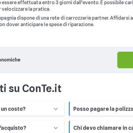
essere effettuata entro 3 giorni dall'evento. È possibile cari
 velocizzare la pratica.
agnia dispone di una rete di carrozzerie partner. Affidarsi
non dover anticipare le spese di riparazione.
conomiche
i su ConTe.it
 un costo?
Posso pagare la polizza
o ConTe.it la sospensione e
ConTe.it prevede solitame
'acquisto?
Chi devo chiamare in c
ervizio incluso che
semestrale tramite carta di