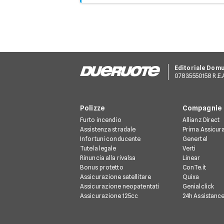
permette di risparmiare sui mesi di i
Per finalizzare il contratto e ricever
invernale), prorogando la scadenza 
circolazione, dovrai caricare nell'Ar
Copia del libretto di circolazione (
Documento Unico.
Editoriale Dom
Copia del documento d'identità d
07835550158 R.E.A.
Eventuale attestato di rischio (se
telematicamente).
Polizze
Compagnie
Furto incendio
Allianz Direct
Assistenza stradale
Prima Assicur
Infortuni conducente
Genertel
Tutela legale
Verti
Rinuncia alla rivalsa
Linear
Bonus protetto
ConTe.it
Assicurazione satellitare
Quixa
Assicurazione neopatentati
Genialclick
Assicurazione 125cc
24h Assistanc