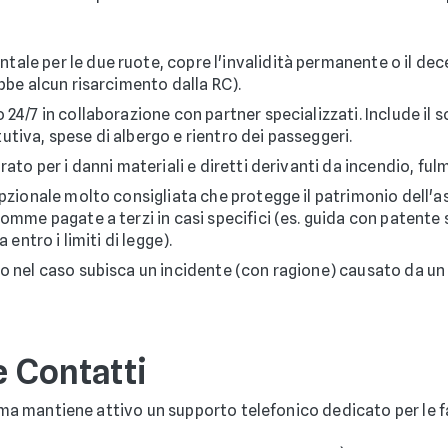
ale per le due ruote, copre l'invalidità permanente o il dec
bbe alcun risarcimento dalla RC).
 24/7 in collaborazione con partner specializzati. Include il 
tiva, spese di albergo e rientro dei passeggeri.
rato per i danni materiali e diretti derivanti da incendio, ful
zionale molto consigliata che protegge il patrimonio dell'assi
somme pagate a terzi in casi specifici (es. guida con paten
 entro i limiti di legge).
to nel caso subisca un incidente (con ragione) causato da un
e Contatti
e ma mantiene attivo un supporto telefonico dedicato per le fa