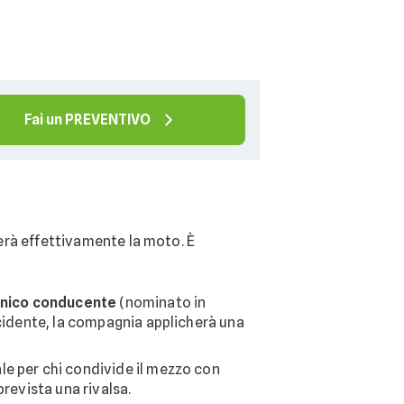
Fai un PREVENTIVO
zerà effettivamente la moto. È
nico conducente
(nominato in
incidente, la compagnia applicherà una
eale per chi condivide il mezzo con
prevista una rivalsa.