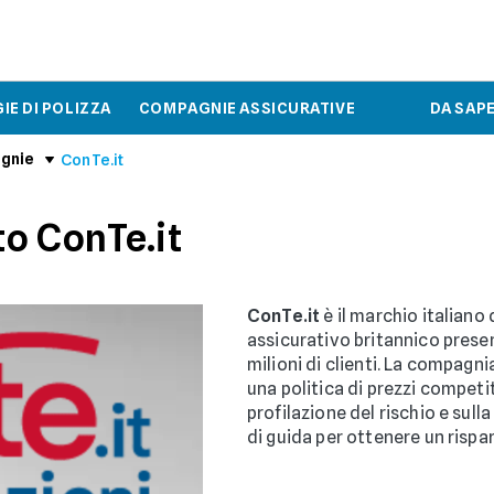
IE DI POLIZZA
COMPAGNIE ASSICURATIVE
DA SAP
gnie
ConTe.it
o ConTe.it
ConTe.it
è il marchio italiano
assicurativo britannico presen
milioni di clienti. La compagn
una politica di prezzi competi
profilazione del rischio e sulla
di guida per ottenere un rispa