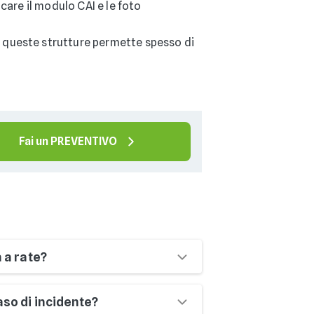
care il modulo CAI e le foto
 a queste strutture permette spesso di
Fai un PREVENTIVO
 a rate?
nte il pagamento annuale o
aso di incidente?
 credito o bonifico. In alcuni periodi