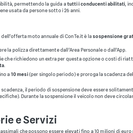
ibilità, permettendo la guida a
tutti i conducenti abilitati
, i
ne usata da persone sotto i 26 anni.
 dell'offerta moto annuale di ConTe.it è la
sospensione grat
re la polizza direttamente dall'Area Personale o dall'App.
e che richiedono un extra per questa opzione o costi di riatt
ta
.
ino a
10 mesi
(per singolo periodo) e proroga la scadenza dell
 scadenza, il periodo di sospensione deve essere solitamente
ecifiche). Durante la sospensione il veicolo non deve circola
ie e Servizi
ssimali che possono essere elevati fino a 10 milioni di euro p