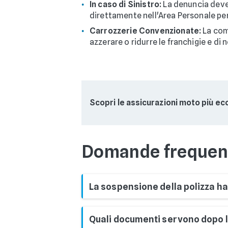
In caso di Sinistro:
La denuncia deve 
direttamente nell'Area Personale per
Carrozzerie Convenzionate:
La comp
azzerare o ridurre le franchigie e di 
Scopri le assicurazioni moto più e
Domande frequent
La sospensione della polizza ha
No, sulle attuali polizze annuali mot
Quali documenti servono dopo l
la riattivazione sono gratuite. È un s