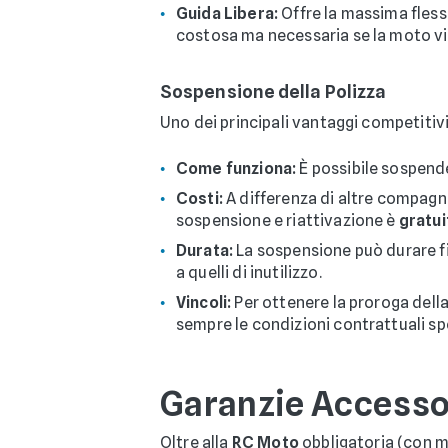
Guida Libera:
Offre la massima fless
costosa ma necessaria se la moto vie
Sospensione della Polizza
Uno dei principali vantaggi competitivi
Come funziona:
È possibile sospende
Costi:
A differenza di altre compagni
sospensione e riattivazione è
gratui
Durata:
La sospensione può durare f
a quelli di inutilizzo.
Vincoli:
Per ottenere la proroga della
sempre le condizioni contrattuali sp
Garanzie Accessor
Oltre alla
RC Moto
obbligatoria (con ma