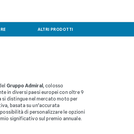
ERE
ALTRI PRODOTTI
 del
Gruppo Admiral
, colosso
te in diversi paesi europei con oltre 9
ia si distingue nel mercato moto per
tiva, basata su un'accurata
 possibilità di personalizzare le opzioni
rmio significativo sul premio annuale.