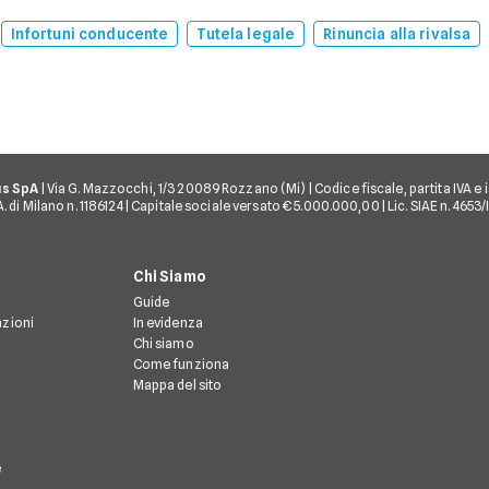
Infortuni conducente
Tutela legale
Rinuncia alla rivalsa
us SpA
| Via G. Mazzocchi, 1/3 20089 Rozzano (Mi) | Codice fiscale, partita IVA e i
 di Milano n. 1186124 | Capitale sociale versato € 5.000.000,00 | Lic. SIAE n. 4653
Chi Siamo
Guide
azioni
In evidenza
Chi siamo
Come funziona
Mappa del sito
e