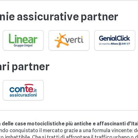
ie assicurative partner
ari partner
a delle case motociclistiche più antiche e affascinanti d'Ita
do conquistato il mercato grazie a una formula vincente: de
 imbattibile. Che si tratti di affrontare il traffico urbano o d