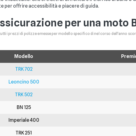
per offrire accessibilità e piacere di guida.
ssicurazione per una moto B
tutti i prezzi di polizze emesse per modello specifico di nel corso dell'anno scors
Modello
Premi
TRK 702
Leoncino 500
TRK 502
BN 125
Imperiale 400
TRK 251