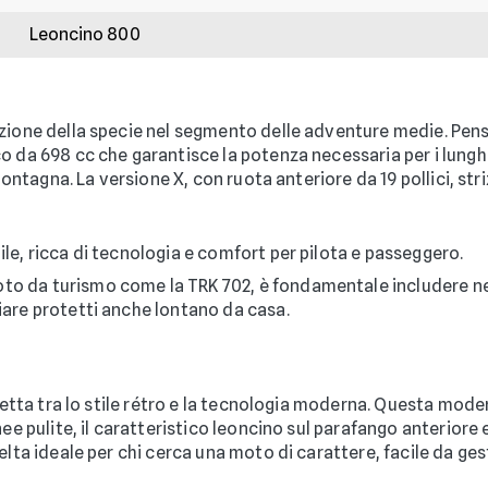
Leoncino 800
ione della specie nel segmento delle adventure medie. Pensat
o da 698 cc che garantisce la potenza necessaria per i lungh
 montagna. La versione X, con ruota anteriore da 19 pollici, st
le, ricca di tecnologia e comfort per pilota e passeggero.
to da turismo come la TRK 702, è fondamentale includere nell
giare protetti anche lontano da casa.
rfetta tra lo stile rétro e la tecnologia moderna. Questa mod
nee pulite, il caratteristico leoncino sul parafango anteriore
elta ideale per chi cerca una moto di carattere, facile da gest