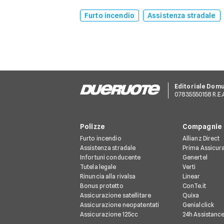
Furto incendio
Assistenza stradale
Editoriale Dom
07835550158 R.E.A.
Polizze
Compagnie
Furto incendio
Allianz Direct
Assistenza stradale
Prima Assicur
Infortuni conducente
Genertel
Tutela legale
Verti
Rinuncia alla rivalsa
Linear
Bonus protetto
ConTe.it
Assicurazione satellitare
Quixa
Assicurazione neopatentati
Genialclick
Assicurazione 125cc
24h Assistanc