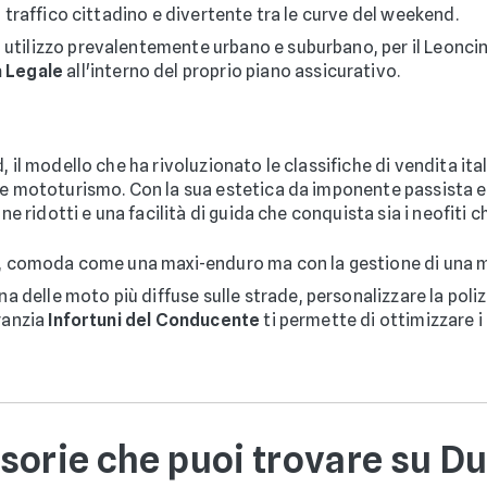
l traffico cittadino e divertente tra le curve del weekend.
 utilizzo prevalentemente urbano e suburbano, per il Leoncino
a Legale
all'interno del proprio piano assicurativo.
, il modello che ha rivoluzionato le classifiche di vendita 
nde mototurismo. Con la sua estetica da imponente passista
ne ridotti e una facilità di guida che conquista sia i neofiti ch
tà, comoda come una maxi-enduro ma con la gestione di una 
a delle moto più diffuse sulle strade, personalizzare la pol
aranzia
Infortuni del Conducente
ti permette di ottimizzare i 
sorie che puoi trovare su D