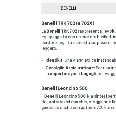
BENELLI
Benelli TRK 702 (e 702X)
La
Benelli TRK 702
rappresenta l'evoluz
equipaggiata con un motore bicilindric
perdere l'agilità richiesta sui passi di
leggero.
Identikit:
Una viaggiatrice instancabi
Consiglio Assicurazione:
Per una mo
la
copertura per i bagagli
, per viag
Benelli Leoncino 500
Il
Benelli Leoncino 500
è la sintesi pe
della storia del marchio, sfoggiando li
guidabile anche con patente A2. È la sc