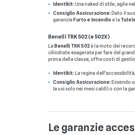
Identikit:
Una naked di stile, agile ne
Consiglio Assicurazione:
Dato il suo
garanzie
Furto e Incendio
e la
Tutel
Benelli TRK 502 (e 502X)
La
Benelli TRK 502
è la moto dei record
cilindrate esagerate per fare del gra
prima della classe, offre costi di gestio
Identikit:
La regina dell'accessibili
Consiglio Assicurazione:
Essendo un
la usi solo nei mesi caldi) o con la g
Le garanzie acces