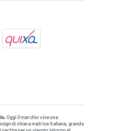
lia
. Oggi il marchio vive una
sign di chiara matrice italiana, grande
i partire per un viaggio intorno al