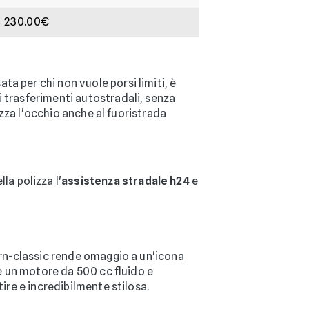
230.00€
a per chi non vuole porsi limiti, è
i trasferimenti autostradali, senza
rizza l'occhio anche al fuoristrada
a polizza l'
assistenza stradale h24
e
ern-classic rende omaggio a un'icona
 e un motore da 500 cc fluido e
ire e incredibilmente stilosa.