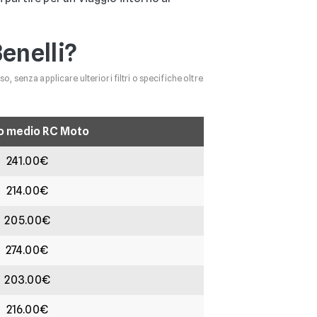
enelli?
o, senza applicare ulteriori filtri o specifiche oltre
o medio RC Moto
241.00€
214.00€
205.00€
274.00€
203.00€
216.00€