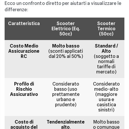
Ecco un confronto diretto per aiutarti a visualizzare le
differenze:
Caratteristica
Scooter
Scooter
Elettrico (Eq.
Termico
50cc)
(50cc)
Costo Medio
Molto basso
Standard /
Assicurazione
(sconti applicati
Alto
RC
dal 20% al 50%)
(soggetto a
normali
tariffe di
mercato)
Profilo di
Considerato
Considerato
Rischio
basso (uso
medio-alto
Assicurativo
prettamente
(maggiore
urbano e
usura e
prudente)
casistica
sinistri)
Costo di
Tendenzialmente
Molto basso
acquisto del
alto
.
o comunque