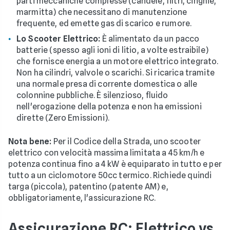
parti meccaniche complesse (candele, filtri, cinghie,
marmitta) che necessitano di manutenzione
frequente, ed emette gas di scarico e rumore.
Lo Scooter Elettrico:
È alimentato da un pacco
batterie (spesso agli ioni di litio, a volte estraibile)
che fornisce energia a un motore elettrico integrato.
Non ha cilindri, valvole o scarichi. Si ricarica tramite
una normale presa di corrente domestica o alle
colonnine pubbliche. È silenzioso, fluido
nell'erogazione della potenza e non ha emissioni
dirette (Zero Emissioni).
Nota bene:
Per il Codice della Strada, uno scooter
elettrico con velocità massima limitata a 45 km/h e
potenza continua fino a 4 kW è equiparato in tutto e per
tutto a un ciclomotore 50cc termico. Richiede quindi
targa (piccola), patentino (patente AM) e,
obbligatoriamente, l'assicurazione RC.
Assicurazione RC: Elettrico vs