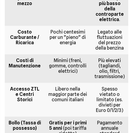
mezzo
più basso
della
controparte
elettrica
.
Costo
Pochi centesimi
Legato alle
Carburante /
per un "pieno" di
fluttuazioni
Ricarica
energia
del prezzo
della benzina
Costi di
Minimi (freni,
Più elevati
Manutenzione
gomme, controlli
(tagliandi,
elettrici)
olio, filtri,
trasmissione)
Accesso ZTL
Libero nella
Spesso
e Centri
maggior parte dei
vietato o
Storici
comuni italiani
limitato (es.
divieti per
Euro 0/1/2/3)
Bollo (Tassa di
Gratis per i primi
Pagamento
possesso)
5 anni
(poi tariffa
annuale