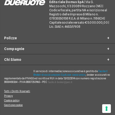
Editoriale Domus SpA
| Via G.
Mazzocchi, 1/3 20089 Rozzano (Mi) |
Codice fiscale, partita IVA e iscrizione al
Registro delle Imprese di Milano n.
07835550158 R.E.A. di Milano n. 1186124 |
Capitale sociale versato € 5.000.000,00 |
Lic. SIAE n. 4653/I/908
Polizze
Compagnie
Furto incendio
Chi Siamo
Assistenza stradale
Allianz Direct
Infortuni conducente
Prima Assicurazioni
Il servizio di intermediazione assicurativa è gestito da
Facile.it
Guide
Broker di assicurazioni S.p.A. con socio unico
, broker assicurativo
Tutela legale
regolamentato dall'IVASS ed iscritto al RUI in data 13/02/2014 con numero registrazione
Genertel
In evidenza
B000480264 • P.IVA 08007250965 • PEC
Rinuncia alla rivalsa
Verti
Chi siamo
Tutti i Diritti Riservati
Bonus protetto
Linear
Privacy
Come funziona
Cookie policy
Assicurazione satellitare
ConTe.it
Gestione cookie
Mappa del sito
Assicurazione neopatentati
Quixa