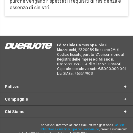
purché vengano rispettati i requisiti di residenza e
assenza di sinistri.
Editoriale Domus SpA
| Via G.
Mazzocchi, 1/3 20089 Rozzano (Mi) |
Codice fiscale, partita IVA e iscrizione al
Registro delle Imprese di Milano n.
07835550158 R.E.A. di Milano n. 1186124 |
Capitale sociale versato € 5.000.000,00 |
Lic. SIAE n. 4653/I/908
Polizze
Compagnie
Furto incendio
Chi Siamo
Assistenza stradale
Allianz Direct
Infortuni conducente
Prima Assicurazioni
Il servizio di intermediazione assicurativa è gestito da
Facile.it
Guide
Broker di assicurazioni S.p.A. con socio unico
, broker assicurativo
Tutela legale