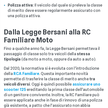
Polizza attiva:
Il veicolo dal quale si preleva la classe
di merito deve essere regolarmente assicurato con
una polizza attiva.
Dalla Legge Bersani alla RC
Familiare Moto
Fino a qualche anno fa, la Legge Bersani permetteva il
passaggio di classe solo tra veicoli della
stessa
tipologia
(da moto a moto, oppure da auto a auto).
Dal 2020, la normativa si è evoluta con l'introduzione
della
RCA Familiare
. Questa importante novità
permette di trasferire la classe di merito anche
tra
veicoli diversi
. Oggi è quindi possibile
assicurare uno
scooter 125
ereditando la prima classe dell'automobile
di un genitore convivente. Inoltre, la RC Familiare può
essere applicata anche in fase di rinnovo di una polizza
già esistente, a patto che l'assicurato non abbia