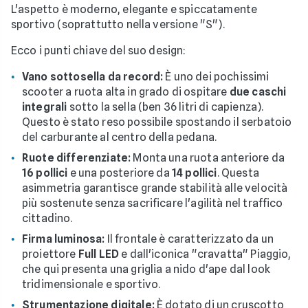
L'aspetto è moderno, elegante e spiccatamente
sportivo (soprattutto nella versione "S").
Ecco i punti chiave del suo design:
Vano sottosella da record:
È uno dei pochissimi
scooter a ruota alta in grado di ospitare
due caschi
integrali
sotto la sella (ben 36 litri di capienza).
Questo è stato reso possibile spostando il serbatoio
del carburante al centro della pedana.
Ruote differenziate:
Monta una ruota anteriore da
16 pollici
e una posteriore da
14 pollici
. Questa
asimmetria garantisce grande stabilità alle velocità
più sostenute senza sacrificare l'agilità nel traffico
cittadino.
Firma luminosa:
Il frontale è caratterizzato da un
proiettore
Full LED
e dall'iconica "cravatta" Piaggio,
che qui presenta una griglia a nido d'ape dal look
tridimensionale e sportivo.
Strumentazione digitale:
È dotato di un cruscotto