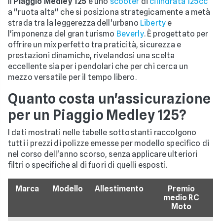
Il
Piaggio Medley 125
è uno
scooter
di
cilindrata 125cc
a "ruota alta" che si posiziona strategicamente a metà
strada tra la leggerezza dell'urbano
Liberty
e
l'imponenza del gran turismo
Beverly
. È progettato per
offrire un mix perfetto tra praticità, sicurezza e
prestazioni dinamiche, rivelandosi una scelta
eccellente sia per i pendolari che per chi cerca un
mezzo versatile per il tempo libero.
Quanto costa un'assicurazione
per un Piaggio Medley 125?
I dati mostrati nelle tabelle sottostanti raccolgono
tutti i prezzi di polizze emesse per modello specifico di
nel corso dell'anno scorso, senza applicare ulteriori
filtri o specifiche al di fuori di quelli esposti.
Marca
Modello
Allestimento
Premio
medio RC
Moto