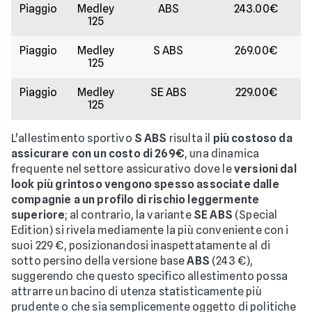
Piaggio
Medley
ABS
243.00€
125
Piaggio
Medley
S ABS
269.00€
125
Piaggio
Medley
SE ABS
229.00€
125
L'allestimento sportivo
S ABS
risulta il
più costoso da
assicurare con un costo di 269€
, una dinamica
frequente nel settore assicurativo dove le
versioni dal
look più grintoso vengono spesso associate dalle
compagnie a un profilo di rischio leggermente
superiore
; al contrario, la variante
SE ABS
(Special
Edition) si rivela mediamente la più conveniente con i
suoi 229 €, posizionandosi inaspettatamente al di
sotto persino della versione base
ABS
(243 €),
suggerendo che questo specifico allestimento possa
attrarre un bacino di utenza statisticamente più
prudente o che sia semplicemente oggetto di politiche