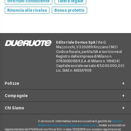
Infortuni conducente
Tutela legale
Rinuncia alla rivalsa
Bonus protetto
Editoriale Domus SpA
| Via G.
Mazzocchi, 1/3 20089 Rozzano (Mi) |
Codice fiscale, partita IVA e iscrizione al
Registro delle Imprese di Milano n.
07835550158 R.E.A. di Milano n. 1186124 |
Capitale sociale versato € 5.000.000,00 |
Lic. SIAE n. 4653/I/908
Polizze
Compagnie
Furto incendio
Chi Siamo
Assistenza stradale
Allianz Direct
Infortuni conducente
Prima Assicurazioni
Il servizio di intermediazione assicurativa è gestito da
Facile.it
Guide
Broker di assicurazioni S.p.A. con socio unico
, broker assicurativo
Tutela legale
regolamentato dall'IVASS ed iscritto al RUI in data 13/02/2014 con numero registrazione
Genertel