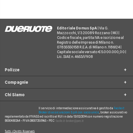
Editoriale Domus SpA
| Via G.
Mazzocchi, 1/3 20089 Rozzano (Mi) |
Codice fiscale, partita IVA e iscrizione al
Registro delle Imprese di Milano n.
07835550158 R.E.A. di Milano n. 1186124 |
Capitale sociale versato € 5.000.000,00 |
Lic. SIAE n. 4653/I/908
Polizze
Compagnie
Furto incendio
Chi Siamo
Assistenza stradale
Allianz Direct
Infortuni conducente
Prima Assicurazioni
Il servizio di intermediazione assicurativa è gestito da
Facile.it
Guide
Broker di assicurazioni S.p.A. con socio unico
, broker assicurativo
Tutela legale
regolamentato dall'IVASS ed iscritto al RUI in data 13/02/2014 con numero registrazione
Genertel
In evidenza
B000480264 • P.IVA 08007250965 • PEC
Rinuncia alla rivalsa
Verti
Chi siamo
Tutti i Diritti Riservati