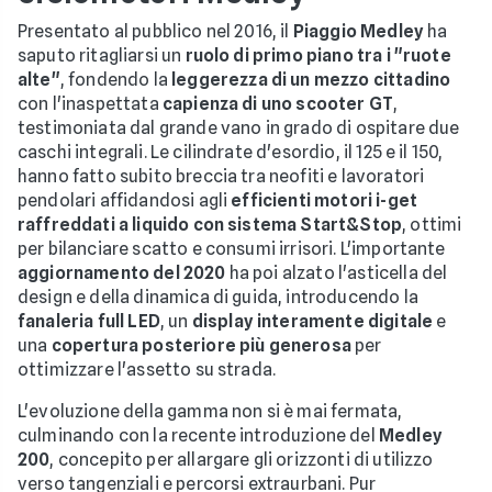
Presentato al pubblico nel 2016, il
Piaggio Medley
ha
saputo ritagliarsi un
ruolo di primo piano tra i "ruote
alte"
, fondendo la
leggerezza di un mezzo cittadino
con l'inaspettata
capienza di uno scooter GT
,
testimoniata dal grande vano in grado di ospitare due
caschi integrali. Le cilindrate d'esordio, il 125 e il 150,
hanno fatto subito breccia tra neofiti e lavoratori
pendolari affidandosi agli
efficienti motori i-get
raffreddati a liquido con sistema Start&Stop
, ottimi
per bilanciare scatto e consumi irrisori. L'importante
aggiornamento del 2020
ha poi alzato l'asticella del
design e della dinamica di guida, introducendo la
fanaleria full LED
, un
display interamente digitale
e
una
copertura posteriore più generosa
per
ottimizzare l'assetto su strada.
L'evoluzione della gamma non si è mai fermata,
culminando con la recente introduzione del
Medley
200
, concepito per allargare gli orizzonti di utilizzo
verso tangenziali e percorsi extraurbani. Pur