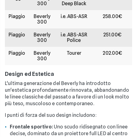
300
Deep Black
Piaggio
Beverly
i.e. ABS-ASR
258.00€
300
Piaggio
Beverly
i.e. ABS-ASR
251.00€
300
Police
Piaggio
Beverly
Tourer
202.00€
300
Design ed Estetica
L'ultima generazione del Beverly ha introdotto
un'estetica profondamente rinnovata, abbandonando
le linee classiche del passato a favore di un look molto
più teso, muscoloso e contemporaneo.
I punti di forza del suo design includono:
Frontale sportivo:
Uno scudo ridisegnato con linee
decise, dominato da un proiettore full LED al centro