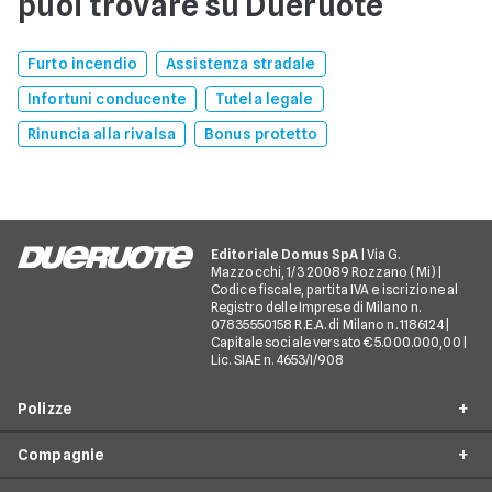
puoi trovare su Dueruote
Furto incendio
Assistenza stradale
Infortuni conducente
Tutela legale
Rinuncia alla rivalsa
Bonus protetto
Editoriale Domus SpA
| Via G.
Mazzocchi, 1/3 20089 Rozzano (Mi) |
Codice fiscale, partita IVA e iscrizione al
Registro delle Imprese di Milano n.
07835550158 R.E.A. di Milano n. 1186124 |
Capitale sociale versato € 5.000.000,00 |
Lic. SIAE n. 4653/I/908
Polizze
Compagnie
Furto incendio