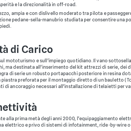
erità e la direzionalità in off-road.
pezzo, ampia e con dislivello moderato tra pilota e passegger
lazione pedane-sella-manubrio studiata per consentire una p
piedi.
tà di Carico
sul mototurismo e sull'impiego quotidiano. Il vano sottosella
hi, ma destinata all'inserimento del kit attrezzi di serie, dei
ra di serie un robusto portapacchi posteriore in resina dotato
iastra preforata per il montaggio diretto di un bauletto (Top
i di ancoraggio necessari all'installazione di telaietti per val
ettività
e alla prima metà degli anni 2000, l'equipaggiamento elettro
a elettrico e privo di sistemi di infotainment, ride-by-wire 