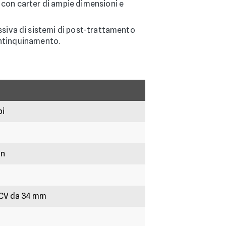
con carter di ampie dimensioni e
ssiva di sistemi di post-trattamento
 antinquinamento.
pi
in
o CV da 34 mm