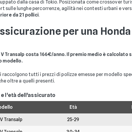
luppato dalla casa di Tokio. Posizionata come crossover turi
rt sulle lunghe percorrenze, agilità nei contesti urbani e versa
iore da 21 pollici
.
ssicurazione per una Honda
 V Transalp costa 166€/anno. Il premio medio è calcolato s
to modello.
ti raccolgono tutti i prezzi di polizze emesse per modello spe
che oltre a quelli presenti.
 e l'età dell'assicurato
dello
Età
 V Transalp
25-29
 V Transalp
30-34