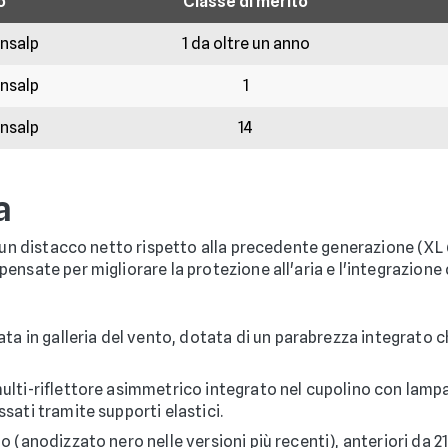
o
Classe di merito
ansalp
1 da oltre un anno
ansalp
1
ansalp
14
a
a un distacco netto rispetto alla precedente generazione (XL
ensate per migliorare la protezione all'aria e l'integrazion
 in galleria del vento, dotata di un parabrezza integrato ch
ulti-riflettore asimmetrico integrato nel cupolino con lamp
ssati tramite supporti elastici.
 (anodizzato nero nelle versioni più recenti), anteriori da 21 po