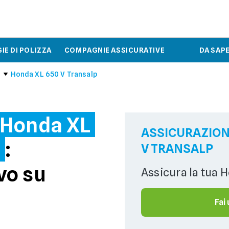
IE DI POLIZZA
COMPAGNIE ASSICURATIVE
DA SAP
Honda XL 650 V Transalp
 Honda XL
ASSICURAZION
p
:
V TRANSALP
vo su
Assicura la tua 
Fai