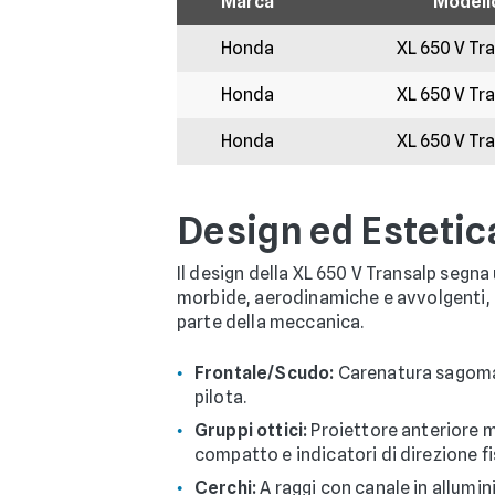
Marca
Modell
Honda
XL 650 V Tr
Honda
XL 650 V Tr
Honda
XL 650 V Tr
Design ed Estetic
Il design della XL 650 V Transalp segn
morbide, aerodinamiche e avvolgenti, p
parte della meccanica.
Frontale/Scudo:
Carenatura sagomata
pilota.
Gruppi ottici:
Proiettore anteriore m
compatto e indicatori di direzione fi
Cerchi:
A raggi con canale in alluminio