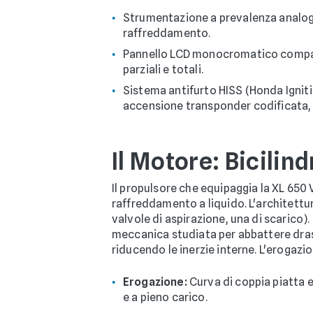
Strumentazione a prevalenza analogi
raffreddamento.
Pannello LCD monocromatico compatto
parziali e totali.
Sistema antifurto HISS (Honda Igniti
accensione transponder codificata, ch
Il Motore: Bicilind
Il propulsore che equipaggia la XL 650 
raffreddamento a liquido. L'architettu
valvole di aspirazione, una di scarico).
meccanica studiata per abbattere drast
riducendo le inerzie interne. L'erogazion
Erogazione:
Curva di coppia piatta e
e a pieno carico.