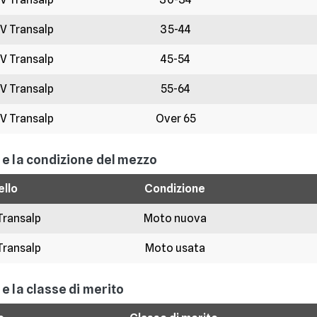
 V Transalp
35-44
 V Transalp
45-54
 V Transalp
55-64
 V Transalp
Over 65
a e la condizione del mezzo
llo
Condizione
Transalp
Moto nuova
Transalp
Moto usata
 e la classe di merito