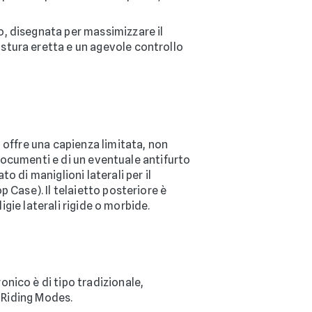
o, disegnata per massimizzare il
ostura eretta e un agevole controllo
 offre una capienza limitata, non
 documenti e di un eventuale antifurto
 di maniglioni laterali per il
 Case). Il telaietto posteriore è
igie laterali rigide o morbide.
nico è di tipo tradizionale,
o Riding Modes.