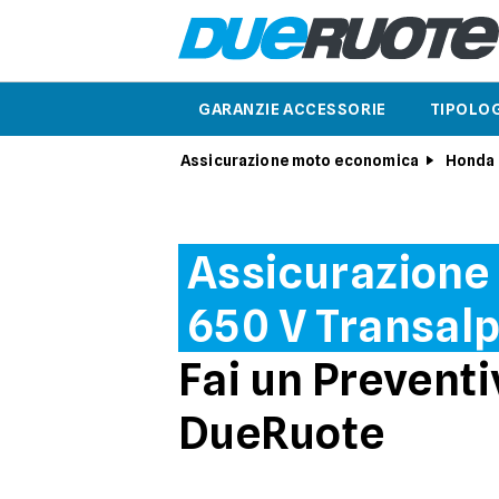
GARANZIE ACCESSORIE
TIPOLOG
Assicurazione moto economica
Honda
Assicurazione
650 V Transal
Fai un Preventi
DueRuote