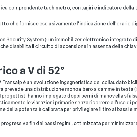
ca comprendente tachimetro, contagiri e indicatore della t
 che fornisce esclusivamente l'indicazione dell'orario digi
on Security System): un immobilizer elettronico integrato di
e disabilita il circuito di accensione in assenza della chiave
rico a V di 52°
V Transalp è un'evoluzione ingegneristica del collaudato bicil
ra prevede una distribuzione monoalbero a camme in testa (S
 I progettisti hanno impiegato doppi perni di manovella sfalsa
icamente le vibrazioni primarie senza ricorrere all'uso di pe
e della potenza è calibrata per privilegiare il tiro ai bassi e 
 progressiva fin dai bassi regimi, ottimizzata per minimizzare