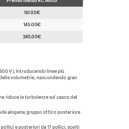
Premio medio RC Moto
161.00€
145.00€
245.00€
 600 V), introducendo linee più
e delle volumetrie, nascondendo gran
e riduce le turbolenze sul casco del
ada alogena; gruppo ottico posteriore
llici e posteriori da 17 pollici, scelti