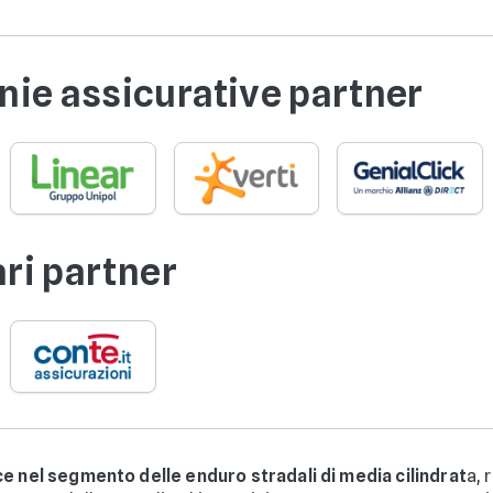
ie assicurative partner
ari partner
ce nel segmento delle enduro stradali di media cilindrat
a, 