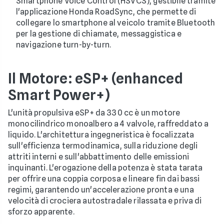
Smartphone Voice Control (HSVCS), gestibile tramite
l'applicazione Honda RoadSync, che permette di
collegare lo smartphone al veicolo tramite Bluetooth
per la gestione di chiamate, messaggistica e
navigazione turn-by-turn.
Il Motore: eSP+ (enhanced
Smart Power+)
L'unità propulsiva eSP+ da 330 cc è un motore
monocilindrico monoalbero a 4 valvole, raffreddato a
liquido. L'architettura ingegneristica è focalizzata
sull'efficienza termodinamica, sulla riduzione degli
attriti interni e sull'abbattimento delle emissioni
inquinanti. L'erogazione della potenza è stata tarata
per offrire una coppia corposa e lineare fin dai bassi
regimi, garantendo un'accelerazione pronta e una
velocità di crociera autostradale rilassata e priva di
sforzo apparente.