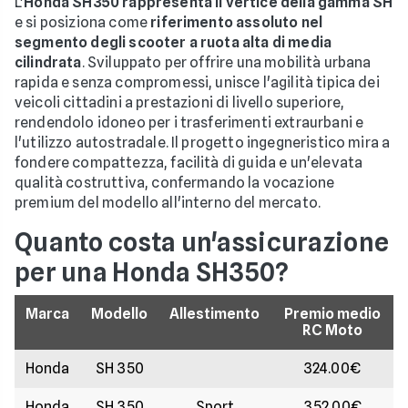
L'
Honda SH350 rappresenta il vertice della gamma SH
e si posiziona come
riferimento assoluto nel
segmento degli scooter a ruota alta di media
cilindrata
. Sviluppato per offrire una mobilità urbana
rapida e senza compromessi, unisce l'agilità tipica dei
veicoli cittadini a prestazioni di livello superiore,
rendendolo idoneo per i trasferimenti extraurbani e
l'utilizzo autostradale. Il progetto ingegneristico mira a
fondere compattezza, facilità di guida e un'elevata
qualità costruttiva, confermando la vocazione
premium del modello all'interno del mercato.
Quanto costa un'assicurazione
per una Honda SH350?
Marca
Modello
Allestimento
Premio medio
RC Moto
Honda
SH 350
324.00€
Honda
SH 350
Sport
352.00€