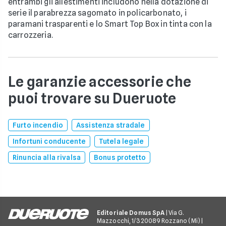
entrambi gli allestimenti includono nella dotazione di
serie il parabrezza sagomato in policarbonato, i
paramani trasparenti e lo Smart Top Box in tinta con la
carrozzeria.
Le garanzie accessorie che
puoi trovare su Dueruote
Furto incendio
Assistenza stradale
Infortuni conducente
Tutela legale
Rinuncia alla rivalsa
Bonus protetto
Editoriale Domus SpA
| Via G.
Mazzocchi, 1/3 20089 Rozzano (Mi) |