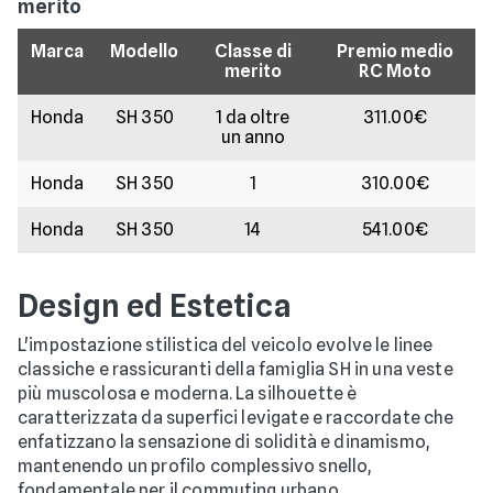
merito
Marca
Modello
Classe di
Premio medio
merito
RC Moto
Honda
SH 350
1 da oltre
311.00€
un anno
Honda
SH 350
1
310.00€
Honda
SH 350
14
541.00€
Design ed Estetica
L'impostazione stilistica del veicolo evolve le linee
classiche e rassicuranti della famiglia SH in una veste
più muscolosa e moderna. La silhouette è
caratterizzata da superfici levigate e raccordate che
enfatizzano la sensazione di solidità e dinamismo,
mantenendo un profilo complessivo snello,
fondamentale per il commuting urbano.