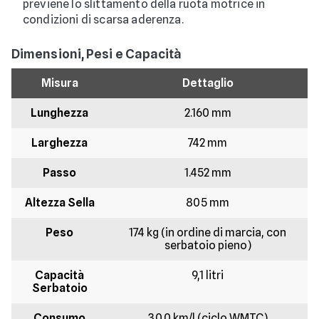
previene lo slittamento della ruota motrice in
condizioni di scarsa aderenza.
Dimensioni, Pesi e Capacità
Misura
Dettaglio
Lunghezza
2.160 mm
Larghezza
742 mm
Passo
1.452 mm
Altezza Sella
805 mm
Peso
174 kg (in ordine di marcia, con
serbatoio pieno)
Capacità
9,1 litri
Serbatoio
Consumo
30,0 km/l (ciclo WMTC)