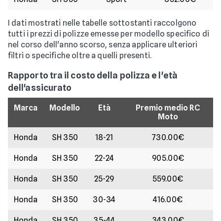
I dati mostrati nelle tabelle sottostanti raccolgono
tutti i prezzi di polizze emesse per modello specifico di
nel corso dell'anno scorso, senza applicare ulteriori
filtri o specifiche oltre a quelli presenti.
Rapporto tra il costo della polizza e l'età
dell'assicurato
Marca
Modello
Età
Premio medio RC
Moto
Honda
SH 350
18-21
730.00€
Honda
SH 350
22-24
905.00€
Honda
SH 350
25-29
559.00€
Honda
SH 350
30-34
416.00€
Honda
SH 350
35-44
343.00€