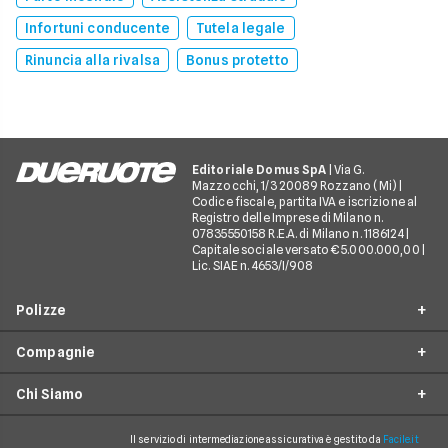
Infortuni conducente
Tutela legale
Rinuncia alla rivalsa
Bonus protetto
Editoriale Domus SpA
| Via G.
Mazzocchi, 1/3 20089 Rozzano (Mi) |
Codice fiscale, partita IVA e iscrizione al
Registro delle Imprese di Milano n.
07835550158 R.E.A. di Milano n. 1186124 |
Capitale sociale versato € 5.000.000,00 |
Lic. SIAE n. 4653/I/908
Polizze
Compagnie
Furto incendio
Chi Siamo
Assistenza stradale
Allianz Direct
Infortuni conducente
Prima Assicurazioni
Il servizio di intermediazione assicurativa è gestito da
Facile.it
Guide