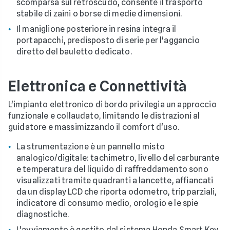
scomparsa sul retroscudo, consente il trasporto
stabile di zaini o borse di medie dimensioni.
Il maniglione posteriore in resina integra il
portapacchi, predisposto di serie per l'aggancio
diretto del bauletto dedicato.
Elettronica e Connettività
L'impianto elettronico di bordo privilegia un approccio
funzionale e collaudato, limitando le distrazioni al
guidatore e massimizzando il comfort d'uso.
La strumentazione è un pannello misto
analogico/digitale: tachimetro, livello del carburante
e temperatura del liquido di raffreddamento sono
visualizzati tramite quadranti a lancette, affiancati
da un display LCD che riporta odometro, trip parziali,
indicatore di consumo medio, orologio e le spie
diagnostiche.
L'avviamento è gestito dal sistema Honda Smart Key.