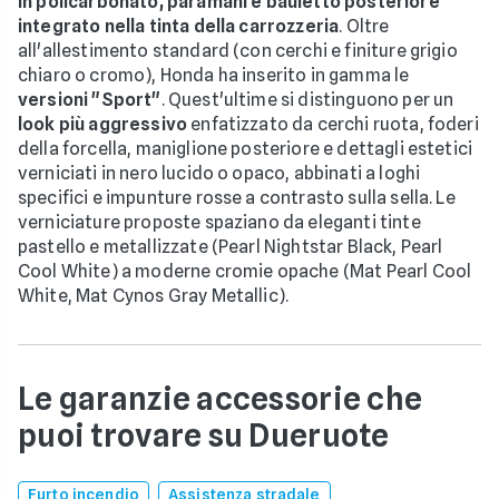
in policarbonato, paramani e bauletto posteriore
integrato nella tinta della carrozzeria
. Oltre
all'allestimento standard (con cerchi e finiture grigio
chiaro o cromo), Honda ha inserito in gamma le
versioni "Sport"
. Quest'ultime si distinguono per un
look più aggressivo
enfatizzato da cerchi ruota, foderi
della forcella, maniglione posteriore e dettagli estetici
verniciati in nero lucido o opaco, abbinati a loghi
specifici e impunture rosse a contrasto sulla sella. Le
verniciature proposte spaziano da eleganti tinte
pastello e metallizzate (Pearl Nightstar Black, Pearl
Cool White) a moderne cromie opache (Mat Pearl Cool
White, Mat Cynos Gray Metallic).
Le garanzie accessorie che
puoi trovare su Dueruote
Furto incendio
Assistenza stradale