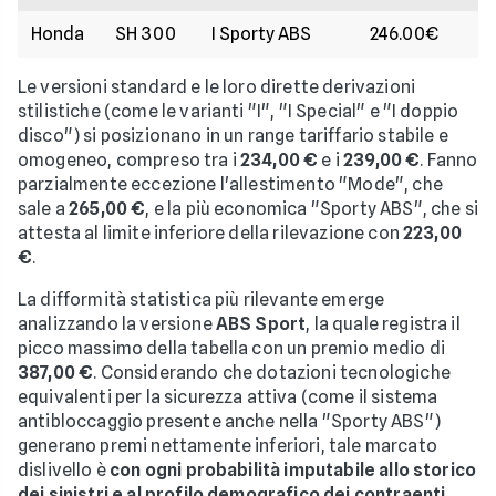
Honda
SH 300
I Sporty ABS
246.00€
Le versioni standard e le loro dirette derivazioni
stilistiche (come le varianti "I", "I Special" e "I doppio
disco") si posizionano in un range tariffario stabile e
omogeneo, compreso tra i
234,00 €
e i
239,00 €
. Fanno
parzialmente eccezione l'allestimento "Mode", che
sale a
265,00 €
, e la più economica "Sporty ABS", che si
attesta al limite inferiore della rilevazione con
223,00
€
.
La difformità statistica più rilevante emerge
analizzando la versione
ABS Sport
, la quale registra il
picco massimo della tabella con un premio medio di
387,00 €
. Considerando che dotazioni tecnologiche
equivalenti per la sicurezza attiva (come il sistema
antibloccaggio presente anche nella "Sporty ABS")
generano premi nettamente inferiori, tale marcato
dislivello è
con ogni probabilità imputabile allo storico
dei sinistri e al profilo demografico dei contraenti