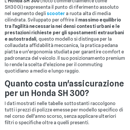
L’
Honda SH 300
(noto commercialmente come
SH300i) rappresenta il punto di riferimento assoluto
nel segmento degli
scooter
a ruota alta di media
cilindrata. Sviluppato per offrire il
massimo equilibrio
tra l'agilità necessaria nei densi contesti urbani e le
prestazioni richieste per gli spostamenti extraurbani
e autostradali
, questo modello si distingue per la
collaudata affidabilità meccanica, la pratica pedana
piatta e un'ergonomia studiata per garantire comfort e
padronanza del veicolo. Il suo posizionamento premium
lo rende la scelta d'elezione per il commuting
quotidiano a medio e lungo raggio.
Quanto costa un'assicurazione
per un Honda SH 300?
I dati mostrati nelle tabelle sottostanti raccolgono
tutti i prezzi di polizze emesse per modello specifico di
nel corso dell'anno scorso, senza applicare ulteriori
filtri o specifiche oltre a quelli presenti.