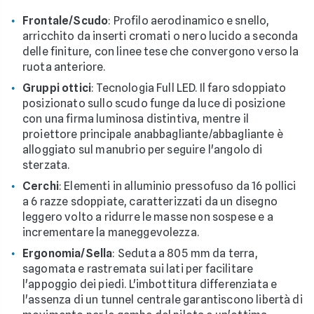
Frontale/Scudo
: Profilo aerodinamico e snello,
arricchito da inserti cromati o nero lucido a seconda
delle finiture, con linee tese che convergono verso la
ruota anteriore.
Gruppi ottici
: Tecnologia Full LED. Il faro sdoppiato
posizionato sullo scudo funge da luce di posizione
con una firma luminosa distintiva, mentre il
proiettore principale anabbagliante/abbagliante è
alloggiato sul manubrio per seguire l'angolo di
sterzata.
Cerchi
: Elementi in alluminio pressofuso da 16 pollici
a 6 razze sdoppiate, caratterizzati da un disegno
leggero volto a ridurre le masse non sospese e a
incrementare la maneggevolezza.
Ergonomia/Sella
: Seduta a 805 mm da terra,
sagomata e rastremata sui lati per facilitare
l'appoggio dei piedi. L'imbottitura differenziata e
l'assenza di un tunnel centrale garantiscono libertà di