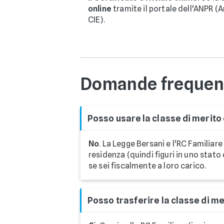
online
tramite il portale dell'ANPR (
CIE).
Domande frequent
Posso usare la classe di merito
No
. La Legge Bersani e l'RC Familiar
residenza (quindi figuri in uno stato
se sei fiscalmente a loro carico.
Posso trasferire la classe di me