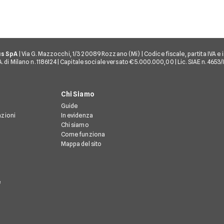
us SpA
| Via G. Mazzocchi, 1/3 20089 Rozzano (Mi) | Codice fiscale, partita IVA e i
 di Milano n. 1186124 | Capitale sociale versato € 5.000.000,00 | Lic. SIAE n. 4653
Chi Siamo
Guide
azioni
In evidenza
Chi siamo
Come funziona
Mappa del sito
e