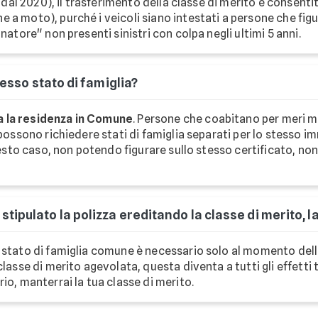
e dal 2020), il trasferimento della classe di merito è consenti
 a moto), purché i veicoli siano intestati a persone che figu
natore" non presenti sinistri con colpa negli ultimi 5 anni.
tesso stato di famiglia?
a la residenza in Comune
. Persone che coabitano per meri m
 possono richiedere stati di famiglia separati per lo stesso i
questo caso, non potendo figurare sullo stesso certificato, no
tipulato la polizza ereditando la classe di merito, l
llo stato di famiglia comune è necessario solo al momento del
classe di merito agevolata, questa diventa a tutti gli effetti
io, manterrai la tua classe di merito.