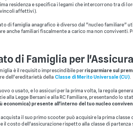
ma residenza e specifica i legami che intercorrono tra di lo
ncoli affettivi).
ato di famiglia anagrafico è diverso dal "nucleo familiare" util
are anche familiari fiscalmente a carico ma non conviventi. 
ato di Famiglia per l'Assicu
miglia è il requisito imprescindibile per
risparmiare sul premi
re dell'ereditarietà della
Classe di Merito Universale (CU)
.
vo o usato, e lo assicuri per la prima volta, la regola gener
zie alla Legge Bersani e alla RC Familiare, presentando lo sta
più economica) presente all'interno del tuo nucleo convive
cquista il suo primo scooter può acquisire la prima classe d
l costo dell'assicurazione rispetto alla classe di partenza