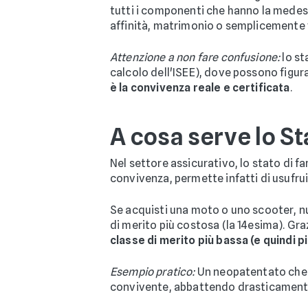
tutti i componenti che hanno la medesi
affinità, matrimonio o semplicemente vi
Attenzione a non fare confusione:
lo st
calcolo dell'ISEE), dove possono figur
è la convivenza reale e certificata
.
A cosa serve lo St
Nel settore assicurativo, lo stato di fa
convivenza, permette infatti di usufrui
Se acquisti una moto o uno scooter, nuo
di merito più costosa (la 14esima). Gra
classe di merito più bassa (e quindi 
Esempio pratico:
Un neopatentato che a
convivente, abbattendo drasticamente i