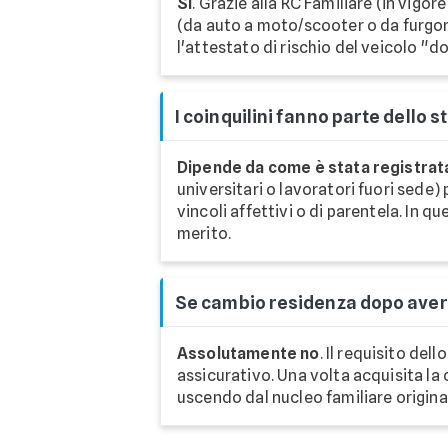
Sì
. Grazie alla RC Familiare (in vigor
(da auto a moto/scooter o da furgone
l'attestato di rischio del veicolo "do
I coinquilini fanno parte dello s
Dipende da come è stata registrat
universitari o lavoratori fuori sede)
vincoli affettivi o di parentela. In 
merito.
Se cambio residenza dopo aver s
Assolutamente no
. Il requisito de
assicurativo. Una volta acquisita la 
uscendo dal nucleo familiare originar