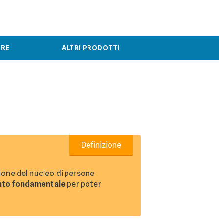
ERE
ALTRI PRODOTTI
Definizione
ione del nucleo di persone
to fondamentale
per poter