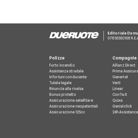
Editoriale Dom
07835550158 R.E.A.
Polizze
Compagnie
Furto incendio
Allianz Direct
Assistenza stradale
Prima Assicur
Infortuni conducente
Genertel
Tutela legale
Verti
Rinuncia alla rivalsa
Linear
Bonus protetto
ConTe.it
Assicurazione satellitare
Quixa
Assicurazione neopatentati
Genialclick
Assicurazione 125cc
24h Assistanc