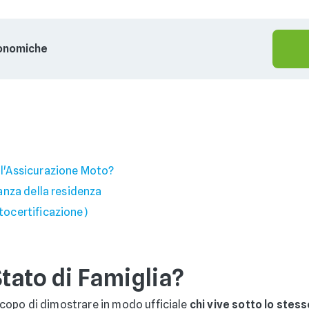
conomiche
r l'Assicurazione Moto?
rtanza della residenza
utocertificazione)
Stato di Famiglia?
o scopo di dimostrare in modo ufficiale
chi vive sotto lo stess