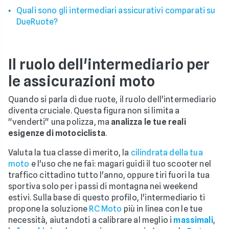
Quali sono gli intermediari assicurativi comparati su
DueRuote?
Il ruolo dell'intermediario per
le assicurazioni moto
Quando si parla di due ruote, il ruolo dell'intermediario
diventa cruciale. Questa figura non si limita a
"venderti" una polizza, ma
analizza le tue reali
esigenze di motociclista
.
Valuta la tua classe di merito, la
cilindrata della tua
moto
e l'uso che ne fai: magari guidi il tuo scooter nel
traffico cittadino tutto l'anno, oppure tiri fuori la tua
sportiva solo per i passi di montagna nei weekend
estivi. Sulla base di questo profilo, l'intermediario ti
propone la soluzione
RC Moto
più in linea con le tue
necessità, aiutandoti a calibrare al meglio i
massimali
,