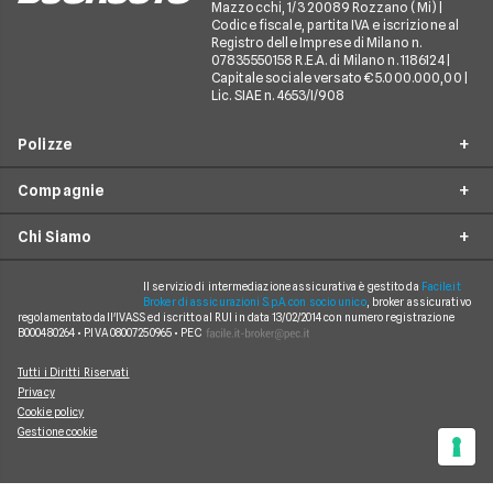
Mazzocchi, 1/3 20089 Rozzano (Mi) |
Codice fiscale, partita IVA e iscrizione al
Registro delle Imprese di Milano n.
07835550158 R.E.A. di Milano n. 1186124 |
Capitale sociale versato € 5.000.000,00 |
Lic. SIAE n. 4653/I/908
Polizze
Compagnie
Furto incendio
Chi Siamo
Assistenza stradale
Allianz Direct
Infortuni conducente
Prima Assicurazioni
Il servizio di intermediazione assicurativa è gestito da
Facile.it
Guide
Broker di assicurazioni S.p.A. con socio unico
, broker assicurativo
Tutela legale
regolamentato dall'IVASS ed iscritto al RUI in data 13/02/2014 con numero registrazione
Genertel
In evidenza
B000480264 • P.IVA 08007250965 • PEC
Rinuncia alla rivalsa
Verti
Chi siamo
Tutti i Diritti Riservati
Bonus protetto
Linear
Privacy
Come funziona
Cookie policy
Assicurazione satellitare
ConTe.it
Gestione cookie
Mappa del sito
Assicurazione neopatentati
Quixa
Assicurazione 125cc
Informativa sulla raccolta