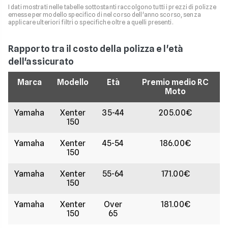
I dati mostrati nelle tabelle sottostanti raccolgono tutti i prezzi di polizze
emesse per modello specifico di nel corso dell'anno scorso, senza
applicare ulteriori filtri o specifiche oltre a quelli presenti.
Rapporto tra il costo della polizza e l'età
dell'assicurato
Marca
Modello
Età
Premio medio RC
Moto
Yamaha
Xenter
35-44
205.00€
150
Yamaha
Xenter
45-54
186.00€
150
Yamaha
Xenter
55-64
171.00€
150
Yamaha
Xenter
Over
181.00€
150
65