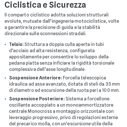
Ciclistica e Sicurezza
Il comparto ciclistico adotta soluzioni strutturali
evolute, mutuate dall'ingegneria motociclistica, volte
a garantire la precisione di guida e la stabilità
direzionale sulle sconnessioni stradali.
Telaio:
Struttura a doppia culla aperta in tubi
d'acciaio ad alta resistenza, configurata
appositamente per consentire lo sviluppo della
pedana piatta senza inficiare la rigidità torsionale
complessiva dell'asse longitudinale.
Sospensione Anteriore:
Forcella telescopica
idraulica ad asse avanzato, dotata di steli da 35 mm
di diametro ed escursione della ruota pari a 100 mm.
Sospensione Posteriore:
Sistema a forcellone
oscillante accoppiato a un monoammortizzatore
centrale Monocross a montaggio orizzontale con
leveraggio progressivo, privo di regolazioni esterne
del precarico molla, con un'escursione utile della