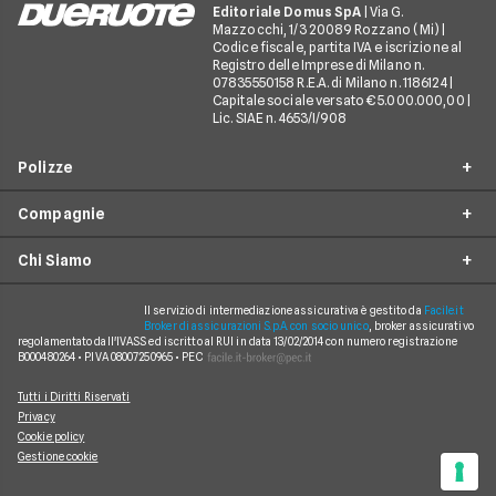
Editoriale Domus SpA
| Via G.
Mazzocchi, 1/3 20089 Rozzano (Mi) |
Codice fiscale, partita IVA e iscrizione al
Registro delle Imprese di Milano n.
07835550158 R.E.A. di Milano n. 1186124 |
Capitale sociale versato € 5.000.000,00 |
Lic. SIAE n. 4653/I/908
Polizze
Compagnie
Furto incendio
Chi Siamo
Assistenza stradale
Allianz Direct
Infortuni conducente
Prima Assicurazioni
Il servizio di intermediazione assicurativa è gestito da
Facile.it
Guide
Broker di assicurazioni S.p.A. con socio unico
, broker assicurativo
Tutela legale
regolamentato dall'IVASS ed iscritto al RUI in data 13/02/2014 con numero registrazione
Genertel
In evidenza
B000480264 • P.IVA 08007250965 • PEC
Rinuncia alla rivalsa
Verti
Chi siamo
Tutti i Diritti Riservati
Bonus protetto
Linear
Privacy
Come funziona
Cookie policy
Assicurazione satellitare
ConTe.it
Gestione cookie
Mappa del sito
Assicurazione neopatentati
Quixa