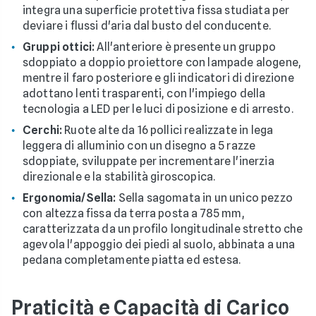
integra una superficie protettiva fissa studiata per
deviare i flussi d'aria dal busto del conducente.
Gruppi ottici:
All'anteriore è presente un gruppo
sdoppiato a doppio proiettore con lampade alogene,
mentre il faro posteriore e gli indicatori di direzione
adottano lenti trasparenti, con l'impiego della
tecnologia a LED per le luci di posizione e di arresto.
Cerchi:
Ruote alte da 16 pollici realizzate in lega
leggera di alluminio con un disegno a 5 razze
sdoppiate, sviluppate per incrementare l'inerzia
direzionale e la stabilità giroscopica.
Ergonomia/Sella:
Sella sagomata in un unico pezzo
con altezza fissa da terra posta a 785 mm,
caratterizzata da un profilo longitudinale stretto che
agevola l'appoggio dei piedi al suolo, abbinata a una
pedana completamente piatta ed estesa.
Praticità e Capacità di Carico