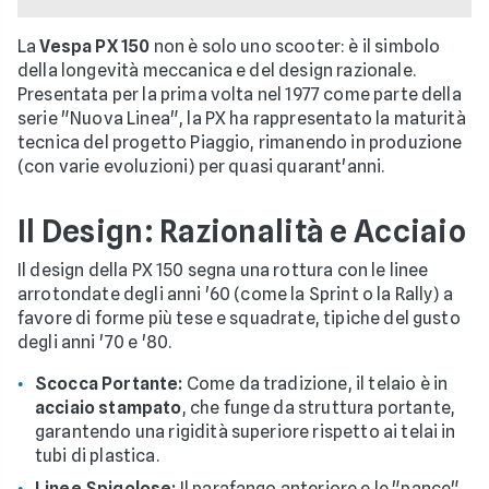
La
Vespa PX 150
non è solo uno scooter: è il simbolo
della longevità meccanica e del design razionale.
Presentata per la prima volta nel 1977 come parte della
serie "Nuova Linea", la PX ha rappresentato la maturità
tecnica del progetto Piaggio, rimanendo in produzione
(con varie evoluzioni) per quasi quarant'anni.
Il Design: Razionalità e Acciaio
Il design della PX 150 segna una rottura con le linee
arrotondate degli anni '60 (come la Sprint o la Rally) a
favore di forme più tese e squadrate, tipiche del gusto
degli anni '70 e '80.
Scocca Portante:
Come da tradizione, il telaio è in
acciaio stampato
, che funge da struttura portante,
garantendo una rigidità superiore rispetto ai telai in
tubi di plastica.
Linee Spigolose:
Il parafango anteriore e le "pance"