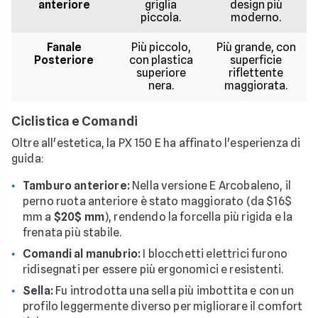
anteriore
griglia
design più
piccola.
moderno.
Fanale
Più piccolo,
Più grande, con
Posteriore
con plastica
superficie
superiore
riflettente
nera.
maggiorata.
Ciclistica e Comandi
Oltre all'estetica, la PX 150 E ha affinato l'esperienza di
guida:
Tamburo anteriore:
Nella versione E Arcobaleno, il
perno ruota anteriore è stato maggiorato (da $16$
mm a
$20$ mm
), rendendo la forcella più rigida e la
frenata più stabile.
Comandi al manubrio:
I blocchetti elettrici furono
ridisegnati per essere più ergonomici e resistenti.
Sella:
Fu introdotta una sella più imbottita e con un
profilo leggermente diverso per migliorare il comfort