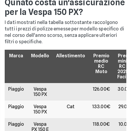
Qunato costa un'assicurazione
per la Vespa 150 PX?
I dati mostrati nella tabella sottostante raccolgono
tutti i prezzi di polizze emesse per modello specifico di
nel corso dell'anno scorso, senza applicare ulteriori
filtri o specifiche.
Marca
Modello
Allestimento
Premio
Prem
medio
mini
RC
RC ne
Moto
2025 
Facile.
Piaggio
Vespa
126.00€
30.0
150 PX
Piaggio
Vespa
Cat
133.00€
29.00
150 PX
Piaggio
Vespa
118.00€
10.00
PX 150 E