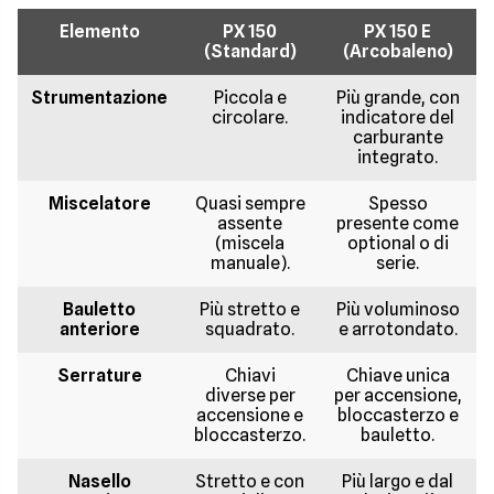
Elemento
PX 150
PX 150 E
(Standard)
(Arcobaleno)
Strumentazione
Piccola e
Più grande, con
circolare.
indicatore del
carburante
integrato.
Miscelatore
Quasi sempre
Spesso
assente
presente come
(miscela
optional o di
manuale).
serie.
Bauletto
Più stretto e
Più voluminoso
anteriore
squadrato.
e arrotondato.
Serrature
Chiavi
Chiave unica
diverse per
per accensione,
accensione e
bloccasterzo e
bloccasterzo.
bauletto.
Nasello
Stretto e con
Più largo e dal