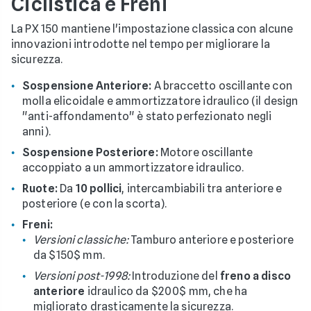
Ciclistica e Freni
La PX 150 mantiene l'impostazione classica con alcune
innovazioni introdotte nel tempo per migliorare la
sicurezza.
Sospensione Anteriore:
A braccetto oscillante con
molla elicoidale e ammortizzatore idraulico (il design
"anti-affondamento" è stato perfezionato negli
anni).
Sospensione Posteriore:
Motore oscillante
accoppiato a un ammortizzatore idraulico.
Ruote:
Da
10 pollici
, intercambiabili tra anteriore e
posteriore (e con la scorta).
Freni:
Versioni classiche:
Tamburo anteriore e posteriore
da $150$ mm.
Versioni post-1998:
Introduzione del
freno a disco
anteriore
idraulico da $200$ mm, che ha
migliorato drasticamente la sicurezza.