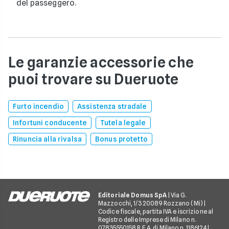
del passeggero.
Le garanzie accessorie che
puoi trovare su Dueruote
Furto incendio
Assistenza stradale
Infortuni conducente
Tutela legale
Rinuncia alla rivalsa
Bonus protetto
Editoriale Domus SpA
| Via G.
Mazzocchi, 1/3 20089 Rozzano (Mi) |
Codice fiscale, partita IVA e iscrizione al
Registro delle Imprese di Milano n.
07835550158 R.E.A. di Milano n. 1186124 |