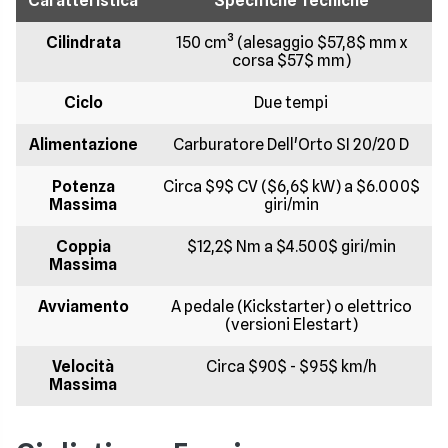
Caratteristica
Specifiche Tecniche
Cilindrata
150 cm³ (alesaggio $57,8$ mm x
corsa $57$ mm)
Ciclo
Due tempi
Alimentazione
Carburatore Dell'Orto SI 20/20 D
Potenza
Circa $9$ CV ($6,6$ kW) a $6.000$
Massima
giri/min
Coppia
$12,2$ Nm a $4.500$ giri/min
Massima
Avviamento
A pedale (Kickstarter) o elettrico
(versioni Elestart)
Velocità
Circa $90$ - $95$ km/h
Massima