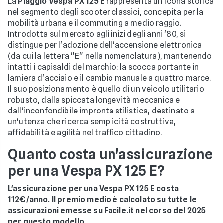
La
Piaggio Vespa PX 125 E
rappresenta un'icona storica
nel segmento degli scooter classici, concepita per la
mobilità urbana e il commuting a medio raggio.
Introdotta sul mercato agli inizi degli anni '80, si
distingue per l'adozione dell'accensione elettronica
(da cui la lettera "E" nella nomenclatura), mantenendo
intatti i capisaldi del marchio: la scocca portante in
lamiera d'acciaio e il cambio manuale a quattro marce.
Il suo posizionamento è quello di un veicolo utilitario
robusto, dalla spiccata longevità meccanica e
dall'inconfondibile impronta stilistica, destinato a
un'utenza che ricerca semplicità costruttiva,
affidabilità e agilità nel traffico cittadino.
Quanto costa un'assicurazione
per una Vespa PX 125 E?
L'assicurazione per una Vespa PX 125 E costa
112€/anno. Il premio medio è calcolato su tutte le
assicurazioni emesse su Facile.it nel corso del 2025
per questo modello.