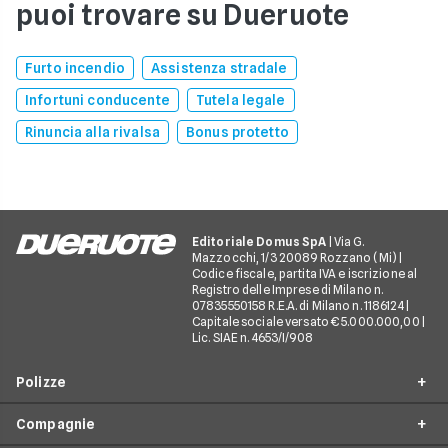
puoi trovare su Dueruote
Furto incendio
Assistenza stradale
Infortuni conducente
Tutela legale
Rinuncia alla rivalsa
Bonus protetto
Editoriale Domus SpA
| Via G.
Mazzocchi, 1/3 20089 Rozzano (Mi) |
Codice fiscale, partita IVA e iscrizione al
Registro delle Imprese di Milano n.
07835550158 R.E.A. di Milano n. 1186124 |
Capitale sociale versato € 5.000.000,00 |
Lic. SIAE n. 4653/I/908
Polizze
Compagnie
Furto incendio