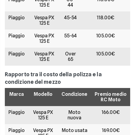
125 E
44
Piaggio
Vespa PX
45-54
118.00€
125 E
Piaggio
Vespa PX
55-64
105.00€
125 E
Piaggio
Vespa PX
Over
105.00€
125 E
65
Rapporto tra il costo della polizza e la
condizione del mezzo
Marca
Modello
Condizione
Premio medio
RC Moto
Piaggio
Vespa PX
Moto
166.00€
125 E
nuova
Piaggio
Vespa PX
Moto usata
169.00€