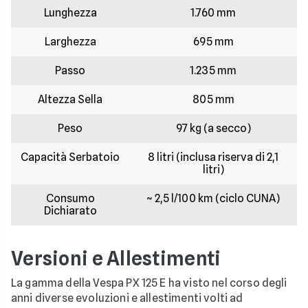
Lunghezza
1.760 mm
Larghezza
695 mm
Passo
1.235 mm
Altezza Sella
805 mm
Peso
97 kg (a secco)
Capacità Serbatoio
8 litri (inclusa riserva di 2,1
litri)
Consumo
~ 2,5 l/100 km (ciclo CUNA)
Dichiarato
Versioni e Allestimenti
La gamma della Vespa PX 125 E ha visto nel corso degli
anni diverse evoluzioni e allestimenti volti ad