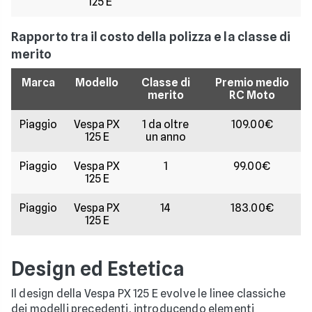
125 E
Rapporto tra il costo della polizza e la classe di
merito
Marca
Modello
Classe di
Premio medio
merito
RC Moto
Piaggio
Vespa PX
1 da oltre
109.00€
125 E
un anno
Piaggio
Vespa PX
1
99.00€
125 E
Piaggio
Vespa PX
14
183.00€
125 E
Design ed Estetica
Il design della Vespa PX 125 E evolve le linee classiche
dei modelli precedenti, introducendo elementi