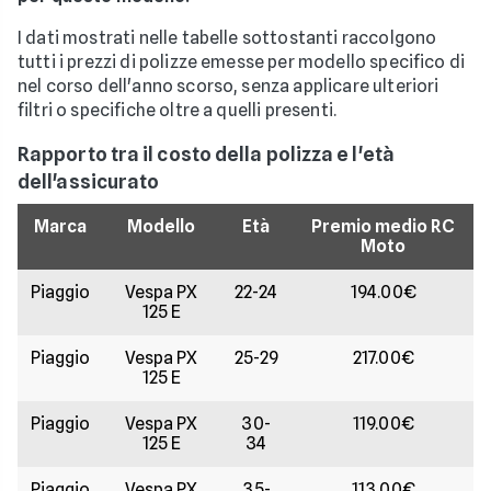
I dati mostrati nelle tabelle sottostanti raccolgono
tutti i prezzi di polizze emesse per modello specifico di
nel corso dell'anno scorso, senza applicare ulteriori
filtri o specifiche oltre a quelli presenti.
Rapporto tra il costo della polizza e l'età
dell'assicurato
Marca
Modello
Età
Premio medio RC
Moto
Piaggio
Vespa PX
22-24
194.00€
125 E
Piaggio
Vespa PX
25-29
217.00€
125 E
Piaggio
Vespa PX
30-
119.00€
125 E
34
Piaggio
Vespa PX
35-
113.00€