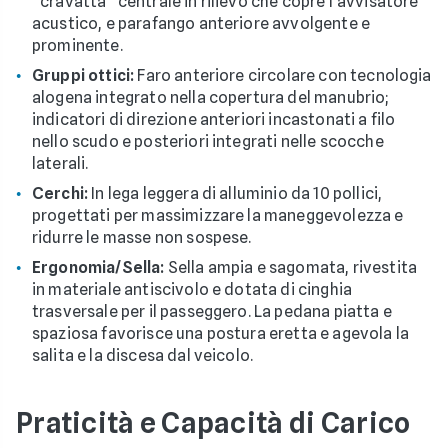
"cravatta" centrale in rilievo che copre l'avvisatore
acustico, e parafango anteriore avvolgente e
prominente.
Gruppi ottici:
Faro anteriore circolare con tecnologia
alogena integrato nella copertura del manubrio;
indicatori di direzione anteriori incastonati a filo
nello scudo e posteriori integrati nelle scocche
laterali.
Cerchi:
In lega leggera di alluminio da 10 pollici,
progettati per massimizzare la maneggevolezza e
ridurre le masse non sospese.
Ergonomia/Sella:
Sella ampia e sagomata, rivestita
in materiale antiscivolo e dotata di cinghia
trasversale per il passeggero. La pedana piatta e
spaziosa favorisce una postura eretta e agevola la
salita e la discesa dal veicolo.
Praticità e Capacità di Carico