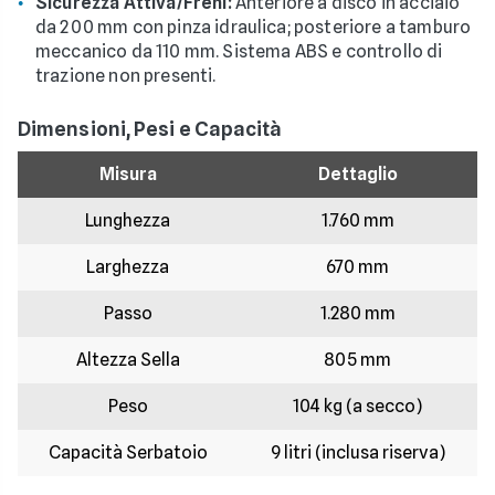
Sicurezza Attiva/Freni:
Anteriore a disco in acciaio
da 200 mm con pinza idraulica; posteriore a tamburo
meccanico da 110 mm. Sistema ABS e controllo di
trazione non presenti.
Dimensioni, Pesi e Capacità
Misura
Dettaglio
Lunghezza
1.760 mm
Larghezza
670 mm
Passo
1.280 mm
Altezza Sella
805 mm
Peso
104 kg (a secco)
Capacità Serbatoio
9 litri (inclusa riserva)