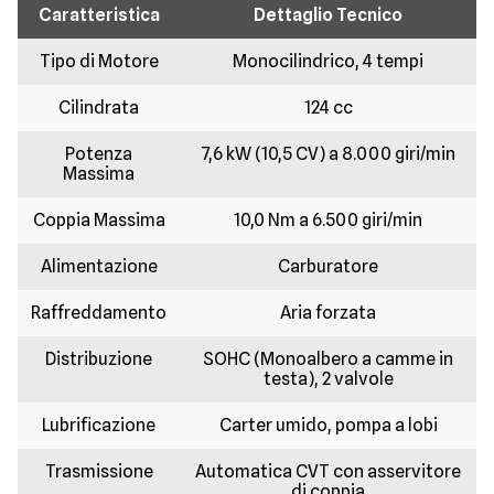
Caratteristica
Dettaglio Tecnico
Tipo di Motore
Monocilindrico, 4 tempi
Cilindrata
124 cc
Potenza
7,6 kW (10,5 CV) a 8.000 giri/min
Massima
Coppia Massima
10,0 Nm a 6.500 giri/min
Alimentazione
Carburatore
Raffreddamento
Aria forzata
Distribuzione
SOHC (Monoalbero a camme in
testa), 2 valvole
Lubrificazione
Carter umido, pompa a lobi
Trasmissione
Automatica CVT con asservitore
di coppia