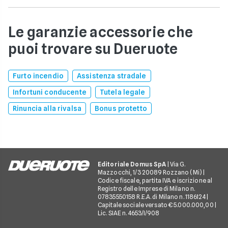
Le garanzie accessorie che
puoi trovare su Dueruote
Furto incendio
Assistenza stradale
Infortuni conducente
Tutela legale
Rinuncia alla rivalsa
Bonus protetto
Editoriale Domus SpA
| Via G.
Mazzocchi, 1/3 20089 Rozzano (Mi) |
Codice fiscale, partita IVA e iscrizione al
Registro delle Imprese di Milano n.
07835550158 R.E.A. di Milano n. 1186124 |
Capitale sociale versato € 5.000.000,00 |
Lic. SIAE n. 4653/I/908