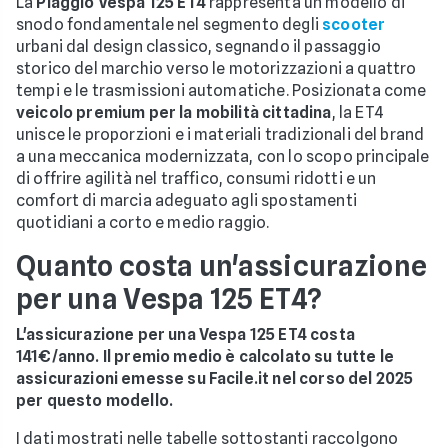
La
Piaggio Vespa 125 ET4
rappresenta un modello di
snodo fondamentale nel segmento degli
scooter
urbani dal design classico, segnando il passaggio
storico del marchio verso le motorizzazioni a quattro
tempi e le trasmissioni automatiche. Posizionata come
veicolo premium per la mobilità cittadina
, la ET4
unisce le proporzioni e i materiali tradizionali del brand
a una meccanica modernizzata, con lo scopo principale
di offrire agilità nel traffico, consumi ridotti e un
comfort di marcia adeguato agli spostamenti
quotidiani a corto e medio raggio.
Quanto costa un'assicurazione
per una Vespa 125 ET4?
L'assicurazione per una Vespa 125 ET4 costa
141€/anno. Il premio medio è calcolato su tutte le
assicurazioni emesse su Facile.it nel corso del 2025
per questo modello.
I dati mostrati nelle tabelle sottostanti raccolgono