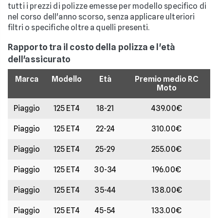
tutti i prezzi di polizze emesse per modello specifico di
nel corso dell'anno scorso, senza applicare ulteriori
filtri o specifiche oltre a quelli presenti.
Rapporto tra il costo della polizza e l'età
dell'assicurato
Marca
Modello
Età
Premio medio RC
Moto
Piaggio
125 ET4
18-21
439.00€
Piaggio
125 ET4
22-24
310.00€
Piaggio
125 ET4
25-29
255.00€
Piaggio
125 ET4
30-34
196.00€
Piaggio
125 ET4
35-44
138.00€
Piaggio
125 ET4
45-54
133.00€