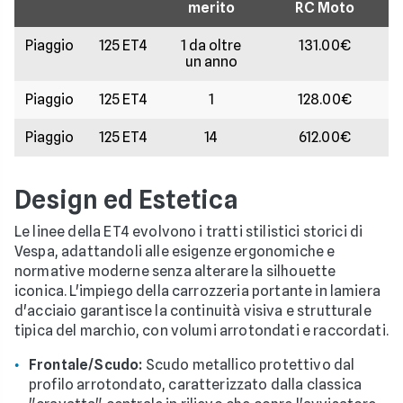
merito
RC Moto
Piaggio
125 ET4
1 da oltre
131.00€
un anno
Piaggio
125 ET4
1
128.00€
Piaggio
125 ET4
14
612.00€
Design ed Estetica
Le linee della ET4 evolvono i tratti stilistici storici di
Vespa, adattandoli alle esigenze ergonomiche e
normative moderne senza alterare la silhouette
iconica. L'impiego della carrozzeria portante in lamiera
d'acciaio garantisce la continuità visiva e strutturale
tipica del marchio, con volumi arrotondati e raccordati.
Frontale/Scudo:
Scudo metallico protettivo dal
profilo arrotondato, caratterizzato dalla classica