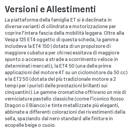
Versioni e Allestimenti
La piattaforma della famiglia ET si è declinata in
diverse varianti di cilindrata e motorizzazione per
coprire l'intera fascia della mobilità leggera. Oltre alla
Vespa 125 ET4 oggetto di questa scheda, la gamma
includeva la ET4 150 (dotata di un propulsore di
maggiore cubatura per chi necessitava di maggiore
spunto o accesso a strade a scorrimento veloce in
determinati mercati), la ET4 50 (una delle prime
applicazioni del motore 4T su un ciclomotore da 50 cc)
e la ET2 50 (dotata del più tradizionale motore a 2
tempi per i puristi delle prestazioni brillanti sui
cinquantini). Le gamme cromatiche offrivano un mix di
verniciature pastello classiche (come l'iconico Rosso
Dragon o il Bianco) e tinte metallizzate più eleganti,
abbinate a differenti colorazioni dei rivestimenti della
sella, spaziando dal nero standard alle finiture in
ecopelle beige o cuoio.