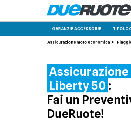
GARANZIE ACCESSORIE
TIPOLOG
Assicurazione moto economica
Piaggi
Assicurazione
Liberty 50
:
Fai un Preventi
DueRuote!