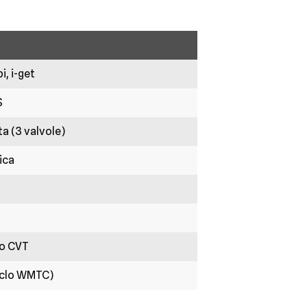
, i-get
$
a (3 valvole)
ica
co CVT
ciclo WMTC)