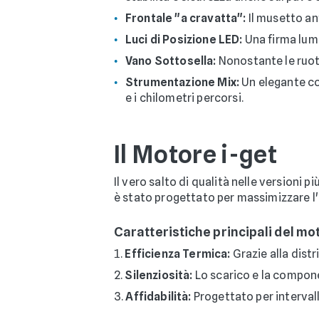
Frontale "a cravatta":
Il musetto ant
Luci di Posizione LED:
Una firma lumi
Vano Sottosella:
Nonostante le ruote
Strumentazione Mix:
Un elegante co
e i chilometri percorsi.
Il Motore i-get
Il vero salto di qualità nelle versioni 
è stato progettato per massimizzare l'ef
Caratteristiche principali del mo
Efficienza Termica:
Grazie alla distr
Silenziosità:
Lo scarico e la compone
Affidabilità:
Progettato per intervall