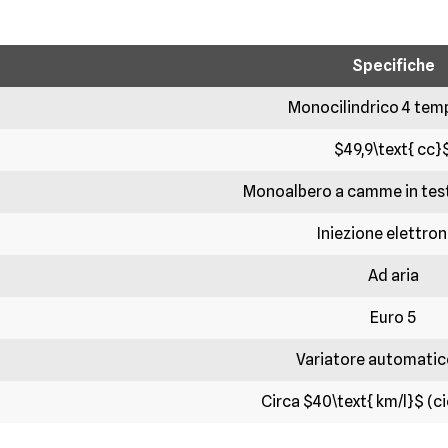
Specifiche
Monocilindrico 4 tempi
$49,9\text{ cc}
Monoalbero a camme in test
Iniezione elettron
Ad aria
Euro 5
Variatore automati
Circa $40\text{ km/l}$ (