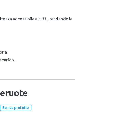
'altezza accessibile a tutti, rendendo le
oria.
ecarico.
ueruote
Bonus protetto