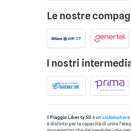
Le nostre compagn
I nostri intermedi
Il
Piaggio Liberty 50
è un
ciclomotore
è distinto per la capacità di unire l'el
giovanissimi che dai pendolari che cerc