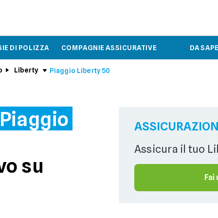
IE DI POLIZZA
COMPAGNIE ASSICURATIVE
DA SAP
o
Liberty
Piaggio Liberty 50
 Piaggio
ASSICURAZIONE
Assicura il tuo L
vo su
Fai