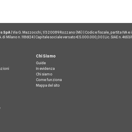
us SpA
| Via G. Mazzocchi, 1/3 20089 Rozzano (Mi) | Codice fiscale, partita IVA e i
 di Milano n. 1186124 | Capitale sociale versato € 5.000.000,00 | Lic. SIAE n. 4653
Chi Siamo
Guide
azioni
In evidenza
Chi siamo
Come funziona
Mappa del sito
e