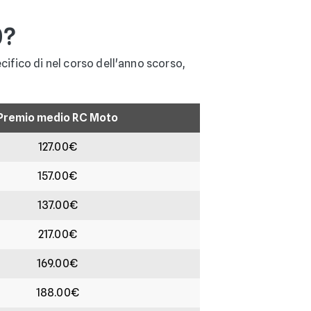
0?
cifico di nel corso dell'anno scorso,
Premio medio RC Moto
127.00€
157.00€
137.00€
217.00€
169.00€
188.00€