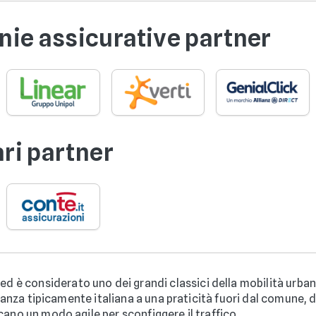
ie assicurative partner
ari partner
ed è considerato uno dei grandi classici della mobilità urbana
eganza tipicamente italiana a una praticità fuori dal comune, 
ano un modo agile per sconfiggere il traffico.