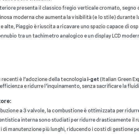
eriore presenta il classico fregio verticale cromato, segno di
nosa moderna che aumenta la visibilità (e lo stile) durante l
 alte, Piaggio è riuscita a ricavare uno spazio capace di ospi
nnubio tra un tachimetro analogico e un display LCD moderno
più recenti è l'adozione della tecnologia
i-get
(Italian Green E
ficienza e ridurre l'inquinamento, senza sacrificare la fluidi
tore:
ibuzione a 3 valvole, la combustione è ottimizzata per ridurr
ntistica interna sono studiati per ridurre drasticamente il
i di manutenzione più lunghi, riducendo i costi di gestione pe