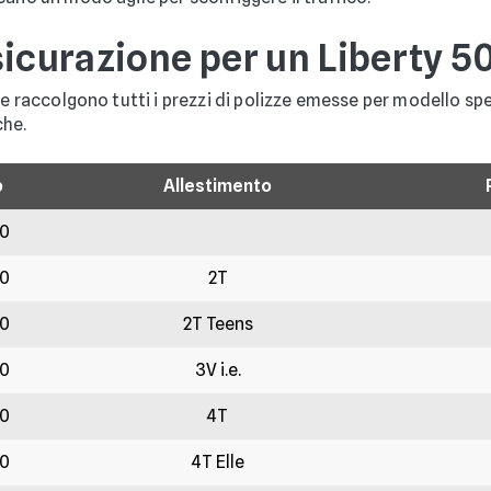
sicurazione per un Liberty 5
te raccolgono tutti i prezzi di polizze emesse per modello spe
che.
o
Allestimento
50
50
2T
50
2T Teens
50
3V i.e.
50
4T
50
4T Elle