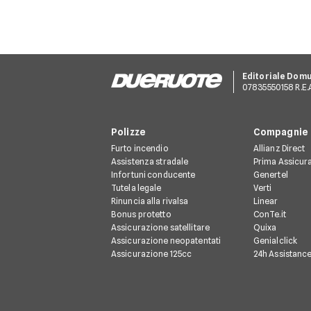
Editoriale Dom
07835550158 R.E.A.
Polizze
Compagnie
Furto incendio
Allianz Direct
Assistenza stradale
Prima Assicur
Infortuni conducente
Genertel
Tutela legale
Verti
Rinuncia alla rivalsa
Linear
Bonus protetto
ConTe.it
Assicurazione satellitare
Quixa
Assicurazione neopatentati
Genialclick
Assicurazione 125cc
24h Assistanc