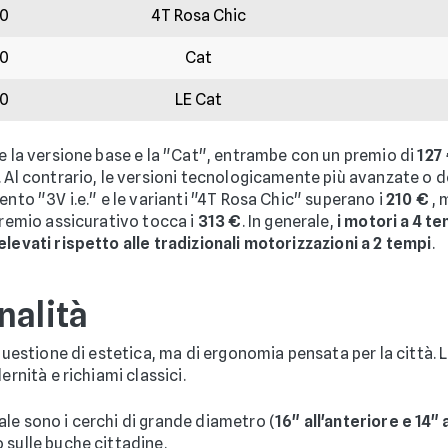
50
4T Rosa Chic
50
Cat
50
LE Cat
re la versione base e la "Cat", entrambe con un premio di
127
. Al contrario, le versioni tecnologicamente più avanzate o d
ento "3V i.e." e le varianti "4T Rosa Chic" superano i
210 €
, 
premio assicurativo tocca i
313 €
. In generale,
i motori a 4 te
elevati rispetto alle tradizionali motorizzazioni a 2 tempi
.
nalità
questione di estetica, ma di ergonomia pensata per la città. L
ernità e richiami classici.
ale sono i cerchi di grande diametro (
16" all'anteriore e 14"
o sulle buche cittadine.