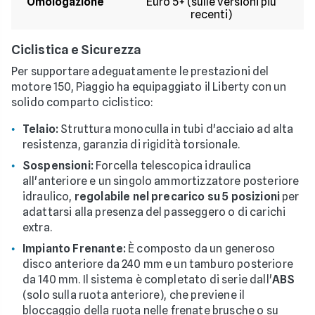
Omologazione
Euro 5+ (sulle versioni più
recenti)
Ciclistica e Sicurezza
Per supportare adeguatamente le prestazioni del
motore 150, Piaggio ha equipaggiato il Liberty con un
solido comparto ciclistico:
Telaio:
Struttura monoculla in tubi d'acciaio ad alta
resistenza, garanzia di rigidità torsionale.
Sospensioni:
Forcella telescopica idraulica
all'anteriore e un singolo ammortizzatore posteriore
idraulico,
regolabile nel precarico su 5 posizioni
per
adattarsi alla presenza del passeggero o di carichi
extra.
Impianto Frenante:
È composto da un generoso
disco anteriore da 240 mm e un tamburo posteriore
da 140 mm. Il sistema è completato di serie dall'
ABS
(solo sulla ruota anteriore), che previene il
bloccaggio della ruota nelle frenate brusche o su