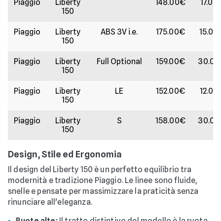
Piaggio
Liberty
148.00€
17.00
150
Piaggio
Liberty
ABS 3V i.e.
175.00€
15.00
150
Piaggio
Liberty
Full Optional
159.00€
30.0
150
Piaggio
Liberty
LE
152.00€
12.00
150
Piaggio
Liberty
S
158.00€
30.0
150
Design, Stile ed Ergonomia
Il design del Liberty 150 è un perfetto equilibrio tra
modernità e tradizione Piaggio. Le linee sono fluide,
snelle e pensate per massimizzare la praticità senza
rinunciare all'eleganza.
Ruote alte:
Il tratto distintivo del modello è la ruota