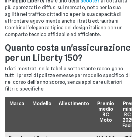
Il
Piaggio Liberty 150
è uno degli
scooter
a ruota alta
più apprezzati e diffusi sul mercato, noto per la sua
agilità nel traffico cittadino e per la sua capacità di
affrontare agevolmente anche i tratti extraurbani.
Combina l'eleganza tipica del design italiano con un
comparto tecnico affidabile ed efficiente.
Quanto costa un'assicurazione
per un Liberty 150?
I dati mostrati nella tabella sottostante raccolgono
tutti i prezzi di polizze emesse per modello specifico di
nel corso dell'anno scorso, senza applicare ulteriori
filtri o specifiche.
Marca
Modello
Allestimento
Premio
Premi
medio
minim
RC
RC ne
Moto
2025 
Facile.