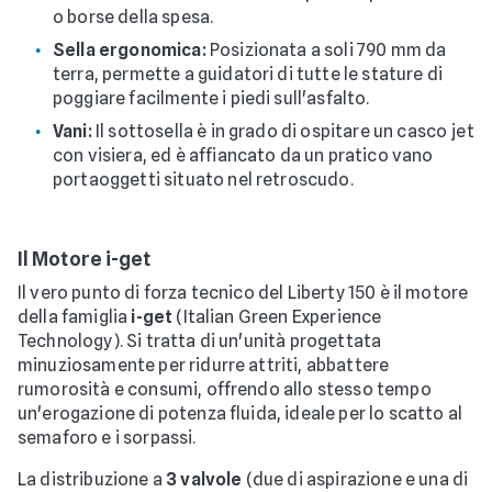
o borse della spesa.
Sella ergonomica:
Posizionata a soli 790 mm da
terra, permette a guidatori di tutte le stature di
poggiare facilmente i piedi sull'asfalto.
Vani:
Il sottosella è in grado di ospitare un casco jet
con visiera, ed è affiancato da un pratico vano
portaoggetti situato nel retroscudo.
Il Motore i-get
Il vero punto di forza tecnico del Liberty 150 è il motore
della famiglia
i-get
(Italian Green Experience
Technology). Si tratta di un'unità progettata
minuziosamente per ridurre attriti, abbattere
rumorosità e consumi, offrendo allo stesso tempo
un'erogazione di potenza fluida, ideale per lo scatto al
semaforo e i sorpassi.
La distribuzione a
3 valvole
(due di aspirazione e una di