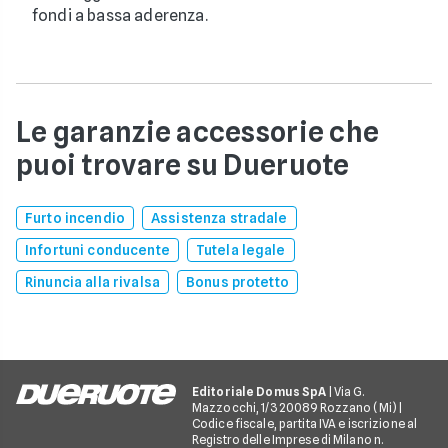
fondi a bassa aderenza.
Le garanzie accessorie che
puoi trovare su Dueruote
Furto incendio
Assistenza stradale
Infortuni conducente
Tutela legale
Rinuncia alla rivalsa
Bonus protetto
Editoriale Domus SpA
| Via G.
Mazzocchi, 1/3 20089 Rozzano (Mi) |
Codice fiscale, partita IVA e iscrizione al
Registro delle Imprese di Milano n.