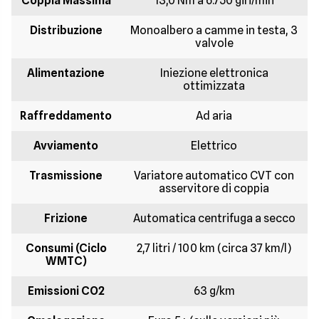
Coppia Massima
13,0 Nm a 6.750 giri/min
Distribuzione
Monoalbero a camme in testa, 3
valvole
Alimentazione
Iniezione elettronica
ottimizzata
Raffreddamento
Ad aria
Avviamento
Elettrico
Trasmissione
Variatore automatico CVT con
asservitore di coppia
Frizione
Automatica centrifuga a secco
Consumi (Ciclo
2,7 litri / 100 km (circa 37 km/l)
WMTC)
Emissioni CO2
63 g/km