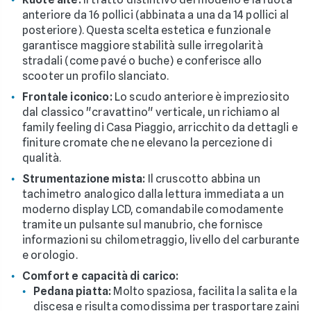
anteriore da 16 pollici (abbinata a una da 14 pollici al
posteriore). Questa scelta estetica e funzionale
garantisce maggiore stabilità sulle irregolarità
stradali (come pavé o buche) e conferisce allo
scooter un profilo slanciato.
Frontale iconico:
Lo scudo anteriore è impreziosito
dal classico "cravattino" verticale, un richiamo al
family feeling di Casa Piaggio, arricchito da dettagli e
finiture cromate che ne elevano la percezione di
qualità.
Strumentazione mista:
Il cruscotto abbina un
tachimetro analogico dalla lettura immediata a un
moderno display LCD, comandabile comodamente
tramite un pulsante sul manubrio, che fornisce
informazioni su chilometraggio, livello del carburante
e orologio.
Comfort e capacità di carico:
Pedana piatta:
Molto spaziosa, facilita la salita e la
discesa e risulta comodissima per trasportare zaini