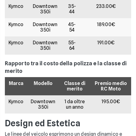
Kymco
Downtown
35-
233.00€
350i
44
Kymco
Downtown
45-
189.00€
350i
54
Kymco
Downtown
55-
191.00€
350i
64
Rapporto tra il costo della polizza e la classe di
merito
Marca
Modello
Classe di
Premio medio
merito
RC Moto
Kymco
Downtown
1 da oltre
195.00€
350i
un anno
Design ed Estetica
Le linee del veicolo esprimono un design dinamico e