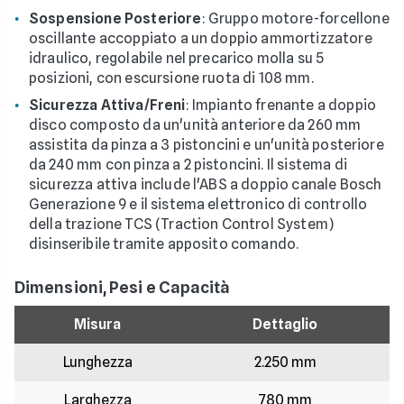
Sospensione Posteriore
: Gruppo motore-forcellone
oscillante accoppiato a un doppio ammortizzatore
idraulico, regolabile nel precarico molla su 5
posizioni, con escursione ruota di 108 mm.
Sicurezza Attiva/Freni
: Impianto frenante a doppio
disco composto da un'unità anteriore da 260 mm
assistita da pinza a 3 pistoncini e un'unità posteriore
da 240 mm con pinza a 2 pistoncini. Il sistema di
sicurezza attiva include l'ABS a doppio canale Bosch
Generazione 9 e il sistema elettronico di controllo
della trazione TCS (Traction Control System)
disinseribile tramite apposito comando.
Dimensioni, Pesi e Capacità
Misura
Dettaglio
Lunghezza
2.250 mm
Larghezza
780 mm