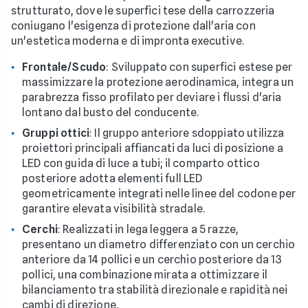
strutturato, dove le superfici tese della carrozzeria
coniugano l'esigenza di protezione dall'aria con
un'estetica moderna e di impronta executive.
Frontale/Scudo
: Sviluppato con superfici estese per
massimizzare la protezione aerodinamica, integra un
parabrezza fisso profilato per deviare i flussi d'aria
lontano dal busto del conducente.
Gruppi ottici
: Il gruppo anteriore sdoppiato utilizza
proiettori principali affiancati da luci di posizione a
LED con guida di luce a tubi; il comparto ottico
posteriore adotta elementi full LED
geometricamente integrati nelle linee del codone per
garantire elevata visibilità stradale.
Cerchi
: Realizzati in lega leggera a 5 razze,
presentano un diametro differenziato con un cerchio
anteriore da 14 pollici e un cerchio posteriore da 13
pollici, una combinazione mirata a ottimizzare il
bilanciamento tra stabilità direzionale e rapidità nei
cambi di direzione.