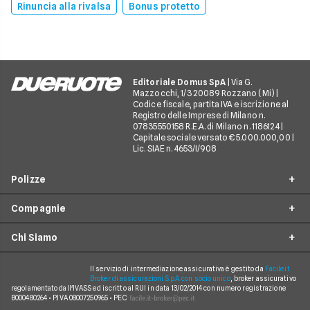
Rinuncia alla rivalsa
Bonus protetto
Editoriale Domus SpA
| Via G.
Mazzocchi, 1/3 20089 Rozzano (Mi) |
Codice fiscale, partita IVA e iscrizione al
Registro delle Imprese di Milano n.
07835550158 R.E.A. di Milano n. 1186124 |
Capitale sociale versato € 5.000.000,00 |
Lic. SIAE n. 4653/I/908
Polizze
Compagnie
Furto incendio
Chi Siamo
Assistenza stradale
Allianz Direct
Infortuni conducente
Prima Assicurazioni
Il servizio di intermediazione assicurativa è gestito da
Facile.it
Guide
Broker di assicurazioni S.p.A. con socio unico
, broker assicurativo
Tutela legale
regolamentato dall'IVASS ed iscritto al RUI in data 13/02/2014 con numero registrazione
Genertel
In evidenza
B000480264 • P.IVA 08007250965 • PEC
Rinuncia alla rivalsa