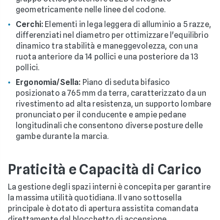
geometricamente nelle linee del codone.
Cerchi:
Elementi in lega leggera di alluminio a 5 razze,
differenziati nel diametro per ottimizzare l'equilibrio
dinamico tra stabilità e maneggevolezza, con una
ruota anteriore da 14 pollici e una posteriore da 13
pollici.
Ergonomia/Sella:
Piano di seduta bifasico
posizionato a 765 mm da terra, caratterizzato da un
rivestimento ad alta resistenza, un supporto lombare
pronunciato per il conducente e ampie pedane
longitudinali che consentono diverse posture delle
gambe durante la marcia.
Praticità e Capacità di Carico
La gestione degli spazi interni è concepita per garantire
la massima utilità quotidiana. Il vano sottosella
principale è dotato di apertura assistita comandata
direttamente dal blocchetto di accensione