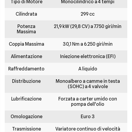
Tipo di Motore
Monocilindrico a 4 tempi
Cilindrata
299 cc
Potenza
21,9 kW (29,8 CV) a 7.750 giri/min
Massima
Coppia Massima
30,1 Nm a 6.250 giri/min
Alimentazione
Iniezione elettronica (EFI)
Raffreddamento
A liquido
Distribuzione
Monoalbero a camme in testa
(SOHC) a 4 valvole
Lubrificazione
Forzata a carter umido con
pompa dell'olio
Omologazione
Euro 3
Trasmissione
Variatore continuo di velocità