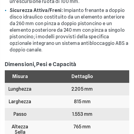
un'escursione ruota di 100 mm.
Sicurezza Attiva/Freni:
Impianto frenante a doppio
disco idraulico costituito da un elemento anteriore
da 260 mm con pinza a doppio pistoncino e un
elemento posteriore da 240 mm con pinza a singolo
pistoncino; i modelli provvisti della specifica
opzionale integrano un sistema antibloccaggio ABS a
doppio canale.
Dimensioni, Pesi e Capacità
Misura
Dettaglio
Lunghezza
2.205 mm
Larghezza
815 mm
Passo
1.553 mm
Altezza
765 mm
Sella