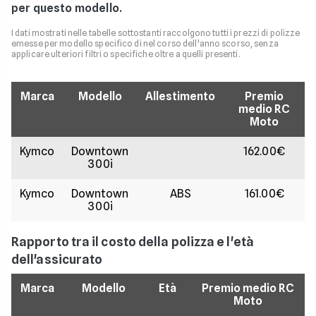
per questo modello.
I dati mostrati nelle tabelle sottostanti raccolgono tutti i prezzi di polizze
emesse per modello specifico di nel corso dell'anno scorso, senza
applicare ulteriori filtri o specifiche oltre a quelli presenti.
Marca
Modello
Allestimento
Premio
medio RC
Moto
Kymco
Downtown
162.00€
300i
Kymco
Downtown
ABS
161.00€
300i
Rapporto tra il costo della polizza e l'età
dell'assicurato
Marca
Modello
Età
Premio medio RC
Moto