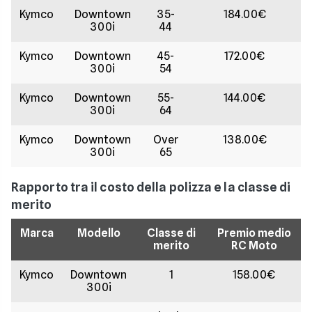
Kymco
Downtown
35-
184.00€
300i
44
Kymco
Downtown
45-
172.00€
300i
54
Kymco
Downtown
55-
144.00€
300i
64
Kymco
Downtown
Over
138.00€
300i
65
Rapporto tra il costo della polizza e la classe di
merito
Marca
Modello
Classe di
Premio medio
merito
RC Moto
Kymco
Downtown
1
158.00€
300i