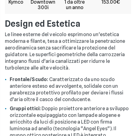
Kymco
Downtown
1 da oltre
153.00€
300i
un anno
Design ed Estetica
Le linee esterne del veicolo esprimono un'estetica
moderna e filante, tesa a ottimizzare la penetrazione
aerodinamica senza sacrificare la protezione del
guidatore. Le superfici geometriche della carrozzeria
integrano flussi d'aria canalizzati per ridurre le
turbolenze alle alte velocità.
Frontale/Scudo:
Caratterizzato da uno scudo
anteriore esteso ed avvolgente, solidale con un
parabrezza protettivo profilato per deviare i flussi
d'aria oltre il casco del conducente.
Gruppi ottici:
Doppio proiettore anteriore a sviluppo
orizzontale equipaggiato con lampade alogene e
arricchito da luci di posizione a LED con firma
luminosa ad anello (tecnologia "Angel Eyes"). Il
gruppo ottico posteriore a LED è integrato