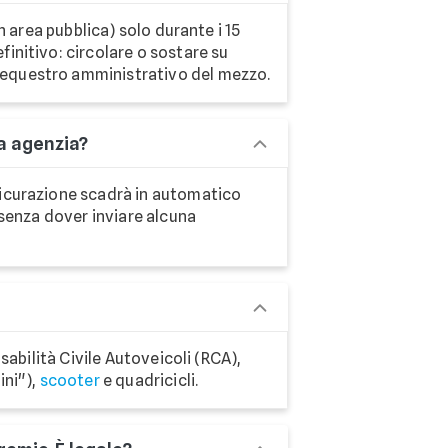
n area pubblica) solo durante i 15
initivo: circolare o sostare su
sequestro amministrativo del mezzo.
ra agenzia?
ssicurazione scadrà in automatico
 senza dover inviare alcuna
sabilità Civile Autoveicoli (RCA),
ini"),
scooter
e quadricicli.