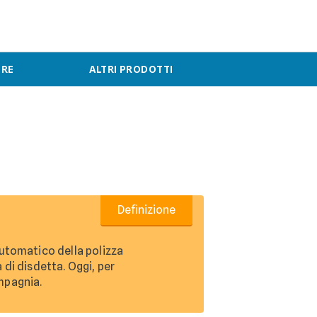
ERE
ALTRI PRODOTTI
Definizione
automatico della polizza
 di disdetta. Oggi, per
ompagnia.