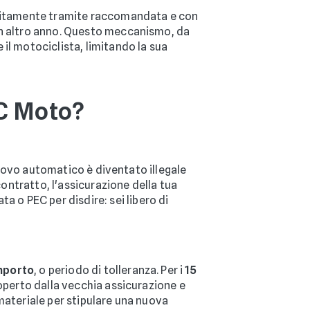
solitamente tramite raccomandata e con
 un altro anno. Questo meccanismo, da
il motociclista, limitando la sua
RC Moto?
nnovo automatico è diventato illegale
contratto, l'assicurazione della tua
o PEC per disdire: sei libero di
mporto
, o periodo di tolleranza. Per i
15
coperto dalla vecchia assicurazione e
materiale per stipulare una nuova