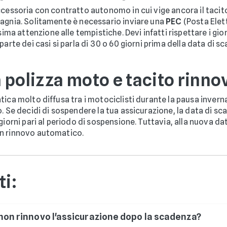
ccessoria con contratto autonomo in cui vige ancora il tacito
pagnia. Solitamente è necessario inviare una
PEC
(Posta Elet
ima attenzione alle tempistiche. Devi infatti rispettare i gior
arte dei casi si parla di 30 o 60 giorni prima della data di s
 polizza moto e tacito rinno
tica molto diffusa tra i motociclisti durante la pausa inverna
. Se decidi di sospendere la tua assicurazione, la data di s
giorni pari al periodo di sospensione. Tuttavia, alla nuova da
un rinnovo automatico.
i:
non rinnovo l'assicurazione dopo la scadenza?