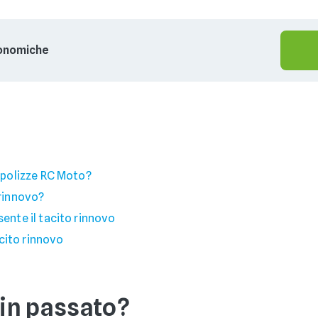
conomiche
e polizze RC Moto?
 rinnovo?
sente il tacito rinnovo
cito rinnovo
in passato?