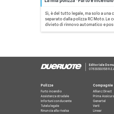
La mia polizza "Furto e Incendio
Sì, è del tutto legale, ma solo a un
separato dalla polizza RC Moto. Le c
divieto di rinnovo automatico e posso
Editoriale Dom
07835550158 R.E.A.
Polizze
Compagnie
Furto incendio
Allianz Direct
Assistenza stradale
Prima Assicur
Infortuni conducente
Genertel
Tutela legale
Verti
Rinuncia alla rivalsa
Linear