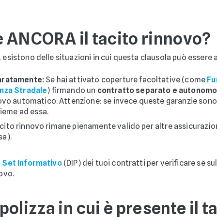
te ANCORA il tacito rinnovo?
 esistono delle situazioni in cui questa clausola può essere 
paratamente:
Se hai attivato coperture facoltative (come
Fu
nza Stradale
) firmando un
contratto separato e autonom
ovo automatico. Attenzione: se invece queste garanzie sono 
sieme ad essa.
acito rinnovo rimane pienamente valido per altre assicurazion
sa).
l
Set Informativo
(DIP) dei tuoi contratti per verificare se s
novo.
olizza in cui è presente il t