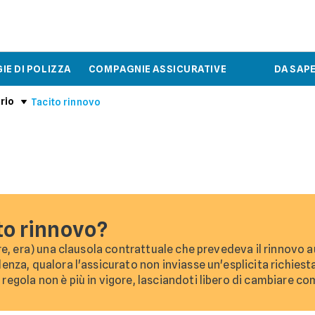
IE DI POLIZZA
COMPAGNIE ASSICURATIVE
DA SAP
rio
Tacito rinnovo
ito rinnovo?
re, era) una clausola contrattuale che prevedeva il rinnovo 
enza, qualora l'assicurato non inviasse un'esplicita richiesta
regola non è più in vigore, lasciandoti libero di cambiare c