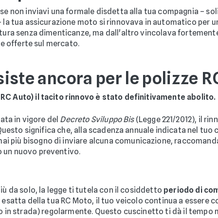
, se non inviavi una formale disdetta alla tua compagnia – 
 – la tua assicurazione moto si rinnovava in automatico per
rtura senza dimenticanze, ma dall'altro vincolava fortemente 
ve offerte sul mercato.
esiste ancora per le polizze 
RC Auto) il tacito rinnovo è stato definitivamente abolito.
rata in vigore del
Decreto Sviluppo Bis
(Legge 221/2012), il ri
 Questo significa che, alla scadenza annuale indicata nel tuo 
 più bisogno di inviare alcuna comunicazione, raccomandata 
o un nuovo preventivo.
i
ù da solo, la legge ti tutela con il cosiddetto
periodo di co
 esatta della tua RC Moto, il tuo veicolo continua a essere 
to in strada) regolarmente. Questo cuscinetto ti dà il tempo 