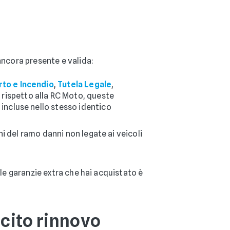
ancora presente e valida:
rto e Incendio
,
Tutela Legale
,
o
rispetto alla RC Moto, queste
incluse nello stesso identico
i del ramo danni non legate ai veicoli
ulle garanzie extra che hai acquistato è
acito rinnovo