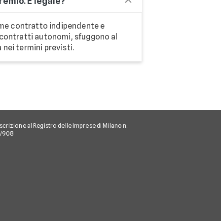
remio. È legale?
come contratto indipendente e
e contratti autonomi, sfuggono al
nei termini previsti.
scrizione al Registro delle Imprese di Milano n.
/I/908