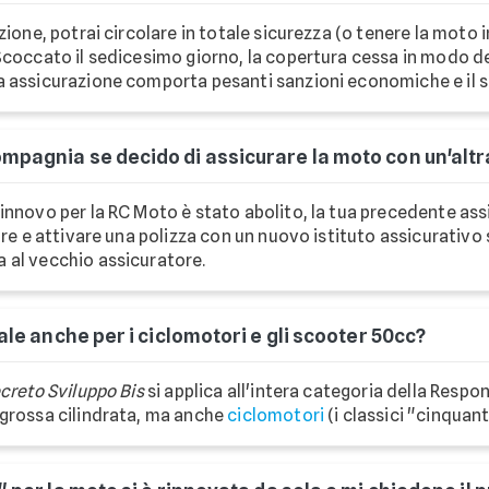
zione, potrai circolare in totale sicurezza (o tenere la moto i
Scoccato il sedicesimo giorno, la copertura cessa in modo def
a assicurazione comporta pesanti sanzioni economiche e il 
mpagnia se decido di assicurare la moto con un'alt
o rinnovo per la RC Moto è stato abolito, la tua precedente a
are e attivare una polizza con un nuovo istituto assicurativo
 al vecchio assicuratore.
vale anche per i ciclomotori e gli scooter 50cc?
creto Sviluppo Bis
si applica all'intera categoria della Respon
 grossa cilindrata, ma anche
ciclomotori
(i classici "cinquant