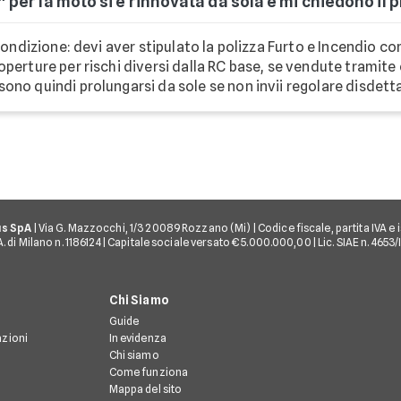
" per la moto si è rinnovata da sola e mi chiedono il p
a condizione: devi aver stipulato la polizza Furto e Incendio 
operture per rischi diversi dalla RC base, se vendute tramit
no quindi prolungarsi da sole se non invii regolare disdetta 
us SpA
| Via G. Mazzocchi, 1/3 20089 Rozzano (Mi) | Codice fiscale, partita IVA e i
 di Milano n. 1186124 | Capitale sociale versato € 5.000.000,00 | Lic. SIAE n. 4653
Chi Siamo
Guide
azioni
In evidenza
Chi siamo
Come funziona
Mappa del sito