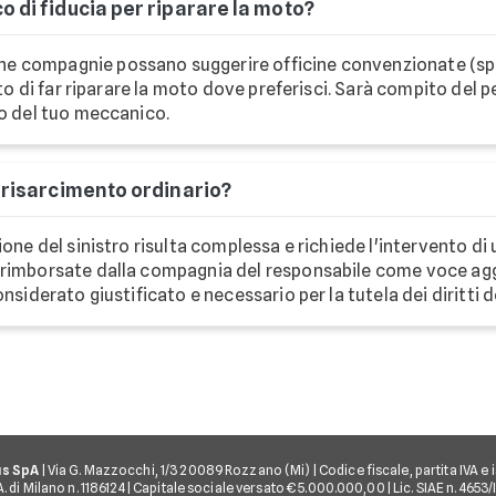
o di fiducia per riparare la moto?
ne compagnie possano suggerire officine convenzionate (spes
itto di far riparare la moto dove preferisci. Sarà compito del
vo del tuo meccanico.
l risarcimento ordinario?
ione del sinistro risulta complessa e richiede l'intervento d
 rimborsate dalla compagnia del responsabile come voce agg
onsiderato giustificato e necessario per la tutela dei diritti 
us SpA
| Via G. Mazzocchi, 1/3 20089 Rozzano (Mi) | Codice fiscale, partita IVA e i
 di Milano n. 1186124 | Capitale sociale versato € 5.000.000,00 | Lic. SIAE n. 4653