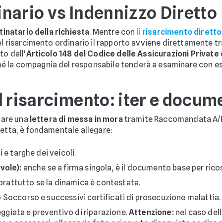
nario vs Indennizzo Diretto
inatario della richiesta
. Mentre con li
risarcimento diretto
nel risarcimento ordinario il rapporto avviene direttamente 
to dall'
Articolo 148 del Codice delle Assicurazioni Private
 la compagnia del responsabile tenderà a esaminare con est
l risarcimento: iter e docum
viare una
lettera di messa in mora
tramite Raccomandata A/R 
retta, è fondamentale allegare:
i e targhe dei veicoli.
vole):
anche se a firma singola, è il documento base per ricost
rattutto se la dinamica è contestata.
o Soccorso e successivi certificati di prosecuzione malattia.
giata e preventivo di riparazione.
Attenzione:
nel caso dell