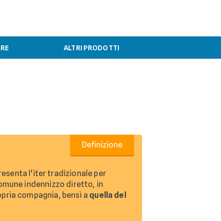
ERE
ALTRI PRODOTTI
Definizione
esenta l'iter tradizionale per
comune indennizzo diretto, in
ropria compagnia, bensì a
quella del