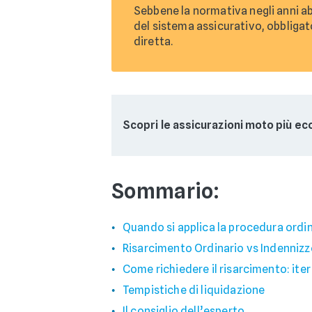
Sebbene la normativa negli anni ab
del sistema assicurativo, obbligato
diretta.
Scopri le assicurazioni moto più e
Sommario:
Quando si applica la procedura ordin
Risarcimento Ordinario vs Indennizz
Come richiedere il risarcimento: ite
Tempistiche di liquidazione
Il consiglio dell’esperto