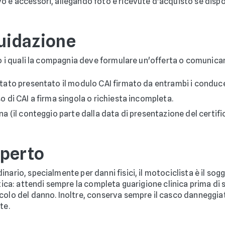
o e accessori, allegando foto e ricevute d'acquisto se dispon
quidazione
ro i quali la compagnia deve formulare un'offerta o comunicare
 stato presentato il modulo CAI firmato da entrambi i conduce
so di CAI a firma singola o richiesta incompleta.
ona (il conteggio parte dalla data di presentazione del certif
sperto
ario, specialmente per danni fisici, il motociclista è il sogg
atica: attendi sempre la completa guarigione clinica prima di 
lcolo del danno. Inoltre, conserva sempre il casco danneggi
te.