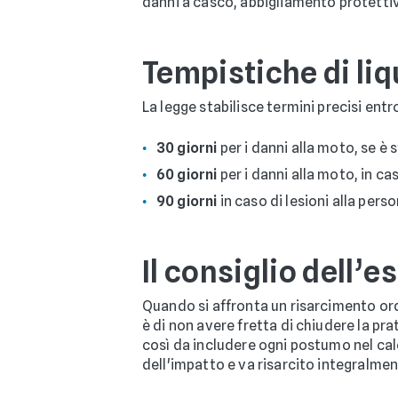
danni a casco, abbigliamento protettiv
Tempistiche di li
La legge stabilisce termini precisi ent
30 giorni
per i danni alla moto, se è
60 giorni
per i danni alla moto, in ca
90 giorni
in caso di lesioni alla pers
Il consiglio dell’e
Quando si affronta un risarcimento ordin
è di non avere fretta di chiudere la pr
così da includere ogni postumo nel ca
dell'impatto e va risarcito integralmen