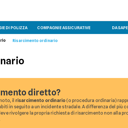
IE DI POLIZZA
COMPAGNIE ASSICURATIVE
DA SAP
rio
Risarcimento ordinario
inario
cimento diretto?
moto, il
risarcimento ordinario
(o procedura ordinaria) rappr
iti in seguito a un incidente stradale. A differenza del più 
ve rivolgere la propria richiesta di risarcimento non alla p
.