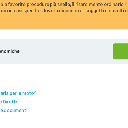
bia favorito procedure più snelle, il risarcimento ordinario
rio in casi specifici dove la dinamica o i soggetti coinvolti
conomiche
aria per le moto?
o Diretto
r e documenti