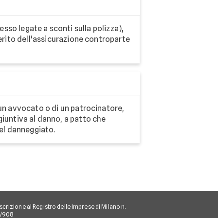
so legate a sconti sulla polizza),
 perito dell'assicurazione controparte
i un avvocato o di un patrocinatore,
iuntiva al danno, a patto che
del danneggiato.
scrizione al Registro delle Imprese di Milano n.
/I/908