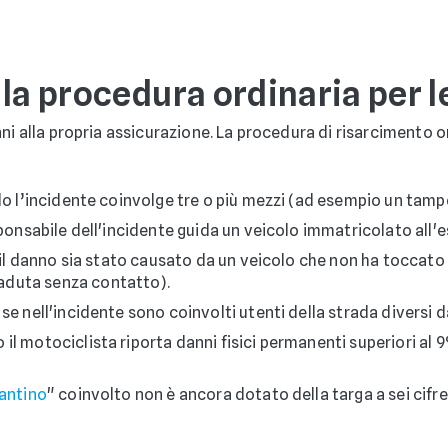
 la procedura ordinaria per 
nni alla propria assicurazione. La procedura di risarcimento
 l’incidente coinvolge tre o più mezzi (ad esempio un tam
sponsabile dell'incidente guida un veicolo immatricolato all'e
i il danno sia stato causato da un veicolo che non ha tocca
aduta senza contatto).
se nell'incidente sono coinvolti utenti della strada diversi d
il motociclista riporta danni fisici permanenti superiori al 9%
antino
" coinvolto non è ancora dotato della targa a sei cifr