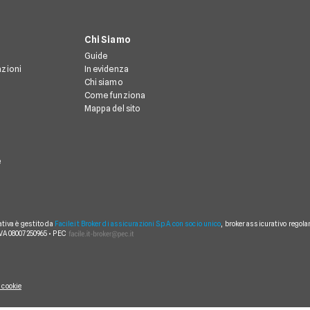
Chi Siamo
Guide
azioni
In evidenza
Chi siamo
Come funziona
Mappa del sito
e
ativa è gestito da
Facile.it Broker di assicurazioni S.p.A. con socio unico
, broker assicurativo regola
IVA 08007250965 • PEC
 cookie