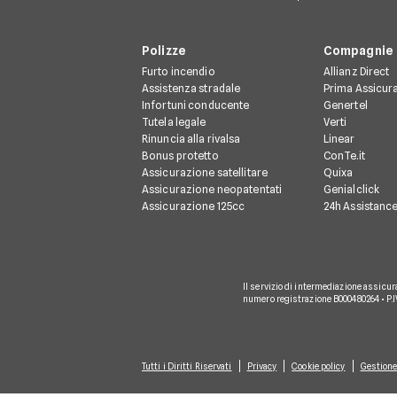
Polizze
Compagnie
Furto incendio
Allianz Direct
Assistenza stradale
Prima Assicur
Infortuni conducente
Genertel
Tutela legale
Verti
Rinuncia alla rivalsa
Linear
Bonus protetto
ConTe.it
Assicurazione satellitare
Quixa
Assicurazione neopatentati
Genialclick
Assicurazione 125cc
24h Assistanc
Il servizio di intermediazione assicur
numero registrazione B000480264 • P.
Tutti i Diritti Riservati
Privacy
Cookie policy
Gestione