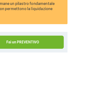
 rimane un pilastro fondamentale
 non permettono la liquidazione
Fai un PREVENTIVO