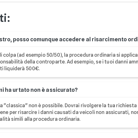
i:
nistro, posso comunque accedere al risarcimento ord
i colpa (ad esempio 50/50), la procedura ordinaria si applic
onsabilità della controparte. Ad esempio, se i tuoi danni am
ti liquiderà 500€.
mi ha urtato non è assicurato?
 "classica" non è possibile. Dovrai rivolgere la tua richiesta
iene per risarcire i danni causati da veicoli non assicurati, non
ità simili alla procedura ordinaria.