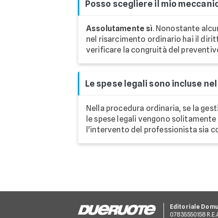
Posso scegliere il mio meccanic
Assolutamente sì
. Nonostante alcu
nel risarcimento ordinario hai il dir
verificare la congruità del preventi
Le spese legali sono incluse ne
Nella procedura ordinaria, se la gest
le spese legali vengono solitamente
l'intervento del professionista sia c
Editoriale Dom
07835550158 R.E.A.