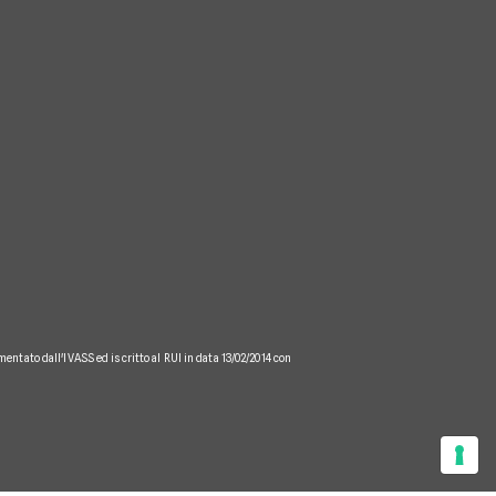
mentato dall'IVASS ed iscritto al RUI in data 13/02/2014 con