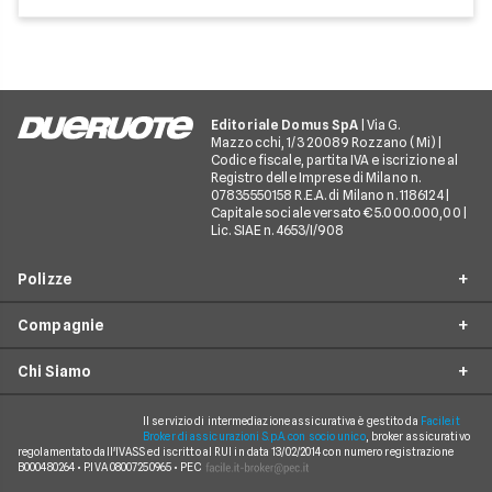
Editoriale Domus SpA
| Via G.
Mazzocchi, 1/3 20089 Rozzano (Mi) |
Codice fiscale, partita IVA e iscrizione al
Registro delle Imprese di Milano n.
07835550158 R.E.A. di Milano n. 1186124 |
Capitale sociale versato € 5.000.000,00 |
Lic. SIAE n. 4653/I/908
Polizze
Compagnie
Furto incendio
Chi Siamo
Assistenza stradale
Allianz Direct
Infortuni conducente
Prima Assicurazioni
Il servizio di intermediazione assicurativa è gestito da
Facile.it
Guide
Broker di assicurazioni S.p.A. con socio unico
, broker assicurativo
Tutela legale
regolamentato dall'IVASS ed iscritto al RUI in data 13/02/2014 con numero registrazione
Genertel
In evidenza
B000480264 • P.IVA 08007250965 • PEC
Rinuncia alla rivalsa
Verti