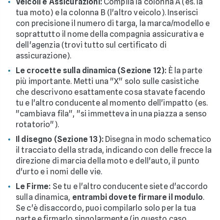
Veicoli e Assicurazioni:
Compila la colonna A (es. la
tua moto) e la colonna B (l'altro veicolo). Inserisci
con precisione il numero di targa, la marca/modello e
soprattutto il nome della compagnia assicurativa e
dell'agenzia (trovi tutto sul certificato di
assicurazione).
Le crocette sulla dinamica (Sezione 12):
È la parte
più importante. Metti una "X" solo sulle casistiche
che descrivono esattamente cosa stavate facendo
tu e l'altro conducente al momento dell'impatto (es.
"cambiava fila", "si immetteva in una piazza a senso
rotatorio").
Il disegno (Sezione 13):
Disegna in modo schematico
il tracciato della strada, indicando con delle frecce la
direzione di marcia della moto e dell'auto, il punto
d'urto e i nomi delle vie.
Le Firme:
Se tu e l'altro conducente siete d'accordo
sulla dinamica,
entrambi dovete firmare il modulo
.
Se c'è disaccordo, puoi compilarlo solo per la tua
parte e firmarlo singolarmente (in questo caso