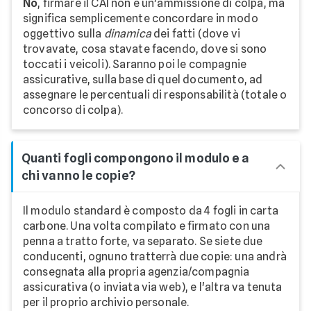
No
, firmare il CAI non è un'ammissione di colpa, ma
significa semplicemente concordare in modo
oggettivo sulla
dinamica
dei fatti (dove vi
trovavate, cosa stavate facendo, dove si sono
toccati i veicoli). Saranno poi le compagnie
assicurative, sulla base di quel documento, ad
assegnare le percentuali di responsabilità (totale o
concorso di colpa).
Quanti fogli compongono il modulo e a
chi vanno le copie?
Il modulo standard è composto da 4 fogli in carta
carbone. Una volta compilato e firmato con una
penna a tratto forte, va separato. Se siete due
conducenti, ognuno tratterrà due copie: una andrà
consegnata alla propria agenzia/compagnia
assicurativa (o inviata via web), e l'altra va tenuta
per il proprio archivio personale.