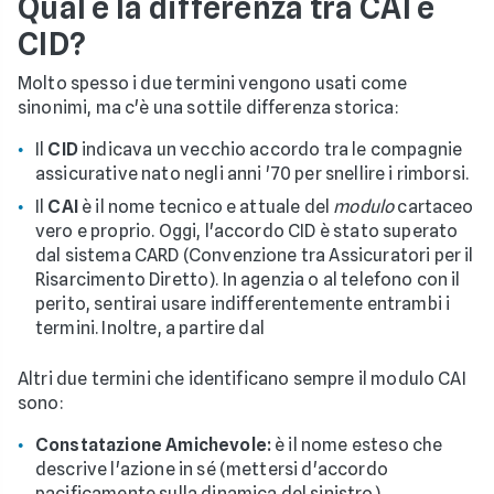
Qual è la differenza tra CAI e
CID?
Molto spesso i due termini vengono usati come
sinonimi, ma c'è una sottile differenza storica:
Il
CID
indicava un vecchio accordo tra le compagnie
assicurative nato negli anni '70 per snellire i rimborsi.
Il
CAI
è il nome tecnico e attuale del
modulo
cartaceo
vero e proprio. Oggi, l'accordo CID è stato superato
dal sistema CARD (Convenzione tra Assicuratori per il
Risarcimento Diretto). In agenzia o al telefono con il
perito, sentirai usare indifferentemente entrambi i
termini. Inoltre, a partire dal
Altri due termini che identificano sempre il modulo CAI
sono:
Constatazione Amichevole:
è il nome esteso che
descrive l'azione in sé (mettersi d'accordo
pacificamente sulla dinamica del sinistro).