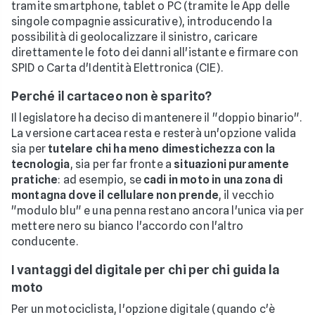
tramite smartphone, tablet o PC (tramite le App delle
singole compagnie assicurative), introducendo la
possibilità di geolocalizzare il sinistro, caricare
direttamente le foto dei danni all'istante e firmare con
SPID o Carta d'Identità Elettronica (CIE).
Perché il cartaceo non è sparito?
Il legislatore ha deciso di mantenere il "doppio binario".
La versione cartacea resta e resterà un'opzione valida
sia per
tutelare chi ha meno dimestichezza con la
tecnologia
, sia per far fronte a
situazioni puramente
pratiche
: ad esempio, se
cadi in moto in una zona di
montagna dove il cellulare non prende
, il vecchio
"modulo blu" e una penna restano ancora l'unica via per
mettere nero su bianco l'accordo con l'altro
conducente.
I vantaggi del digitale per chi per chi guida la
moto
Per un motociclista, l'opzione digitale (quando c'è